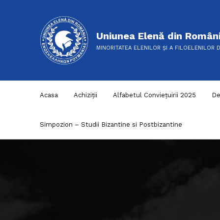
Uniunea Elenă din Român
MINORITATEA ELENILOR ȘI A FILOELENILOR 
Acasa
Achiziții
Alfabetul Conviețuirii 2025
De
Simpozion – Studii Bizantine si Postbizantine