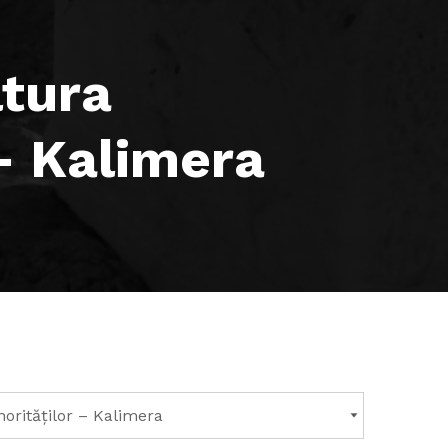
ltura
 – Kalimera