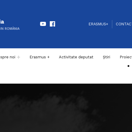
Youtube
Facebook
ia
HEADER LINKS
SOCIAL LINKS
ERASMUS+
CONTAC
DIN ROMÂNIA
spre noi
Erasmus +
Activitate deputat
Știri
Proiec