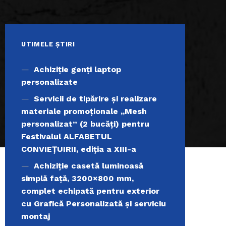
UTIMELE ȘTIRI
Achiziţie genți laptop
personalizate
Servicii de tipărire şi realizare
materiale promoţionale ,,Mesh
personalizat” (2 bucăți) pentru
Festivalul ALFABETUL
CONVIEŢUIRII, ediţia a XIII-a
Achiziție casetă luminoasă
simplă față, 3200×800 mm,
complet echipată pentru exterior
cu Grafică Personalizată și serviciu
montaj