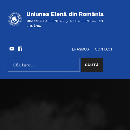
Uniunea Elenă din România
MINORITATEA ELENILOR ȘI A FILOELENILOR DIN
ROMÂNIA
Youtube
Facebook
HEADER LINKS
SOCIAL LINKS
ERASMUS+
CONTACT
Caută după:
SEARCH THE SITE