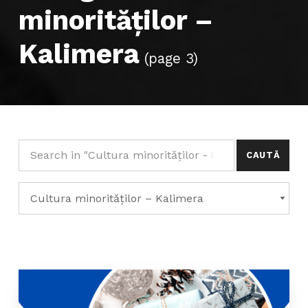
minorităților –
Kalimera
(page 3)
Caută după:
Categorii
CATEGORII