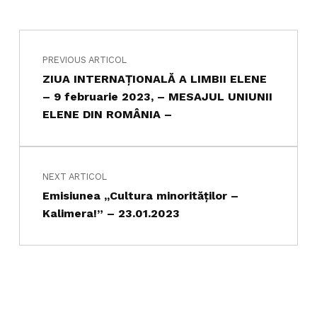
Navigare în articole
Skip back to main navigation
PREVIOUS ARTICOL
ZIUA INTERNAŢIONALĂ A LIMBII ELENE
– 9 februarie 2023, – MESAJUL UNIUNII
ELENE DIN ROMÂNIA –
NEXT ARTICOL
Emisiunea ,,Cultura minorităților –
Kalimera!” – 23.01.2023