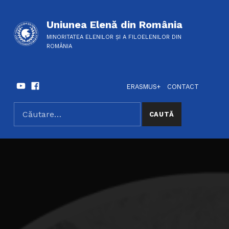
Uniunea Elenă din România
MINORITATEA ELENILOR ȘI A FILOELENILOR DIN
ROMÂNIA
Youtube
Facebook
HEADER LINKS
SOCIAL LINKS
ERASMUS+
CONTACT
Caută după:
SEARCH THE SITE