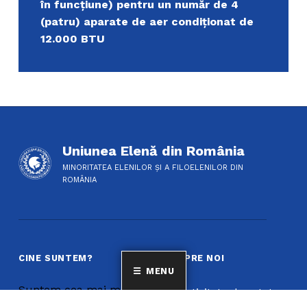
în funcțiune) pentru un număr de 4
(patru) aparate de aer condiționat de
12.000 BTU
Uniunea Elenă din România
MINORITATEA ELENILOR ȘI A FILOELENILOR DIN
ROMÂNIA
CINE SUNTEM?
DESPRE NOI
MENU
Suntem cea mai mare
Activitate deputat
familie a grecilor și a