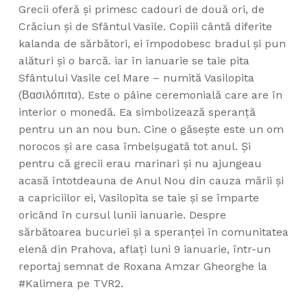
Grecii oferă și primesc cadouri de două ori, de
Crăciun și de Sfântul Vasile. Copiii cântă diferite
kalanda de sărbători, ei împodobesc bradul și pun
alături și o barcă. iar în ianuarie se taie pita
Sfântului Vasile cel Mare – numită Vasilopita
(Βασιλόπιτα). Este o pâine ceremonială care are în
interior o monedă. Ea simbolizează speranță
pentru un an nou bun. Cine o găsește este un om
norocos și are casa îmbelșugată tot anul. Și
pentru că grecii erau marinari și nu ajungeau
acasă întotdeauna de Anul Nou din cauza mării și
a capriciilor ei, Vasilopita se taie și se împarte
oricând în cursul lunii ianuarie. Despre
sărbătoarea bucuriei și a speranței în comunitatea
elenă din Prahova, aflați luni 9 ianuarie, într-un
reportaj semnat de Roxana Amzar Gheorghe la
#Kalimera pe TVR2.