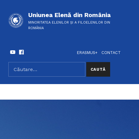
Uniunea Elenă din România
MINORITATEA ELENILOR ȘI A FILOELENILOR DIN
ROMÂNIA
Youtube
Facebook
HEADER LINKS
SOCIAL LINKS
ERASMUS+
CONTACT
Caută după:
SEARCH THE SITE