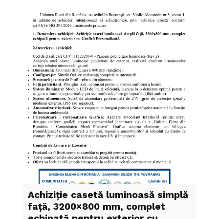
Achiziție casetă luminoasă simplă
față, 3200×800 mm, complet
echipată pentru exterior cu