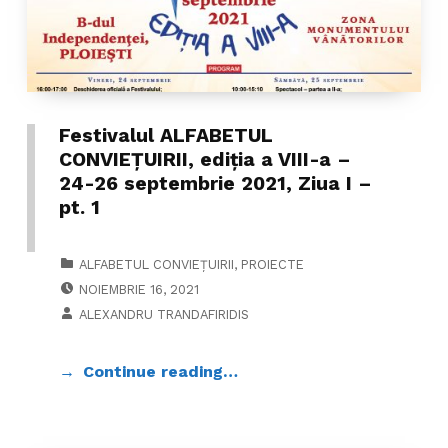
Festivalul ALFABETUL
CONVIEŢUIRII, ediţia a VIII-a –
24-26 septembrie 2021, Ziua I –
pt. 1
CATEGORIZED IN:
ALFABETUL CONVIEȚUIRII
,
PROIECTE
POSTED ON:
NOIEMBRIE 16, 2021
WRITTEN BY:
ALEXANDRU TRANDAFIRIDIS
Continue reading…