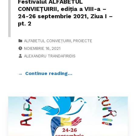
Festivalul ALFABETUL
CONVIEŢUIRII, ediţia a VIII-a –
24-26 septembrie 2021, Ziua I –
pt. 2
CATEGORIZED IN:
ALFABETUL CONVIEȚUIRII
,
PROIECTE
POSTED ON:
NOIEMBRIE 16, 2021
WRITTEN BY:
ALEXANDRU TRANDAFIRIDIS
Continue reading…