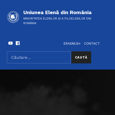
Uniunea Elenă din România
MINORITATEA ELENILOR ȘI A FILOELENILOR DIN
ROMÂNIA
Youtube
Facebook
HEADER LINKS
SOCIAL LINKS
ERASMUS+
CONTACT
Caută după:
SEARCH THE SITE