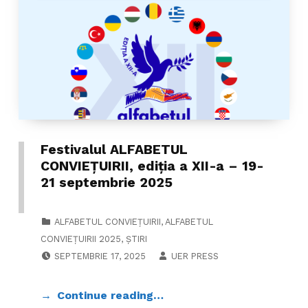
Festivalul ALFABETUL
CONVIEŢUIRII, ediţia a XII-a – 19-
21 septembrie 2025
CATEGORIZED IN:
ALFABETUL CONVIEȚUIRII
,
ALFABETUL
CONVIEȚUIRII 2025
,
ȘTIRI
POSTED ON:
WRITTEN BY:
SEPTEMBRIE 17, 2025
UER PRESS
Continue reading…