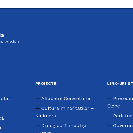
ia
DIN ROMÂNIA
PROIECTE
LINK-URI U
putat
Alfabetul Conviețuirii
Preşedin
Elene
Cultura minorităților –
Kalimera
Parlame
că
Dialog cu Timpul și
Guvernu
ă
Lumea