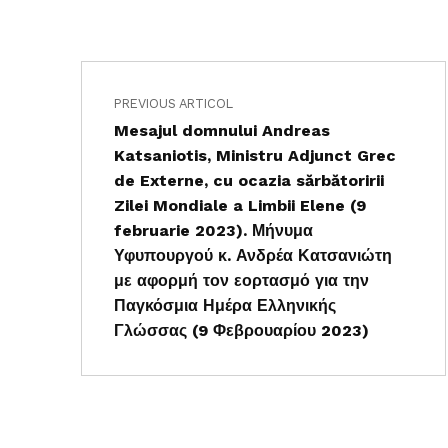
Navigare în articole
Skip back to main navigation
PREVIOUS ARTICOL
Mesajul domnului Andreas
Katsaniotis, Ministru Adjunct Grec
de Externe, cu ocazia sărbătoririi
Zilei Mondiale a Limbii Elene (9
februarie 2023). Μήνυμα
Υφυπουργού κ. Ανδρέα Κατσανιώτη
με αφορμή τον εορτασμό για την
Παγκόσμια Ημέρα Ελληνικής
Γλώσσας (9 Φεβρουαρίου 2023)