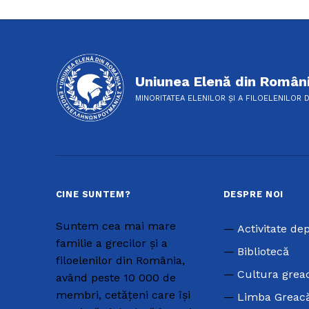
Uniunea Elenă din Român
MINORITATEA ELENILOR ȘI A FILOELENILOR 
CINE SUNTEM?
DESPRE NOI
Suntem cea mai mare
Activitate de
familie a grecilor și a
Bibliotecă
filoelenilor din România,
Cultura grea
având peste 10 000 de
membri, cetățeni care își
Limba Greac