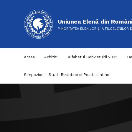
Uniunea Elenă din Român
MINORITATEA ELENILOR ȘI A FILOELENILOR 
Acasa
Achiziții
Alfabetul Conviețuirii 2025
De
Simpozion – Studii Bizantine si Postbizantine