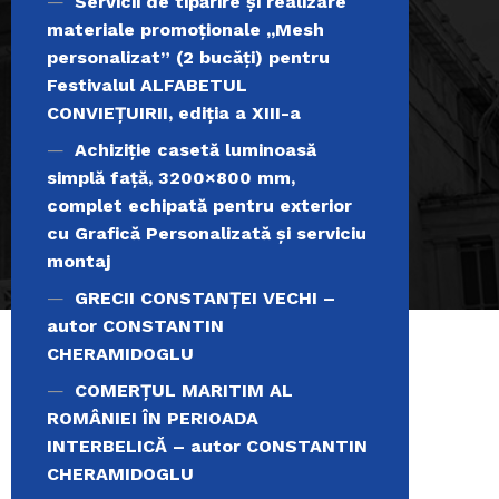
Servicii de tipărire şi realizare
materiale promoţionale ,,Mesh
personalizat” (2 bucăți) pentru
Festivalul ALFABETUL
CONVIEŢUIRII, ediţia a XIII-a
Achiziție casetă luminoasă
simplă față, 3200×800 mm,
complet echipată pentru exterior
cu Grafică Personalizată și serviciu
montaj
GRECII CONSTANȚEI VECHI –
autor CONSTANTIN
CHERAMIDOGLU
COMERŢUL MARITIM AL
ROMÂNIEI ÎN PERIOADA
INTERBELICĂ – autor CONSTANTIN
CHERAMIDOGLU