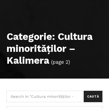
Categorie:
Cultura
minorităților –
Kalimera
(page 2)
Caută după:
Categorii
CATEGORII