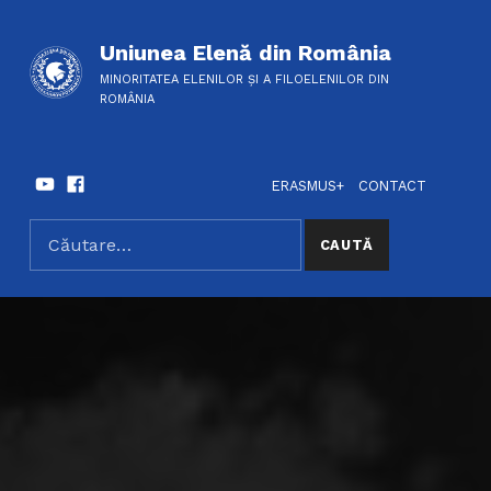
Uniunea Elenă din România
MINORITATEA ELENILOR ȘI A FILOELENILOR DIN
ROMÂNIA
Youtube
Facebook
HEADER LINKS
SOCIAL LINKS
ERASMUS+
CONTACT
Caută după:
SEARCH THE SITE