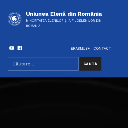
Uniunea Elenă din România
MINORITATEA ELENILOR ȘI A FILOELENILOR DIN
ROMÂNIA
Youtube
Facebook
HEADER LINKS
SOCIAL LINKS
ERASMUS+
CONTACT
Caută după:
SEARCH THE SITE