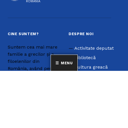
ROMÂNIA
CINE SUNTEM?
DESPRE NOI
Suntem cea mai mare
Activitate deputat
familie a grecilor și a
Bibliotecă
filoelenilor din
MENU
Cultura greacă
România, având peste
10 000 de membri,
Limba Greacă
cetățeni care își
Revista
exprimă și declară în
Statut
scris individual, liber și
neîngrădit apartenența
la minoritatea
națională elenă din
România.