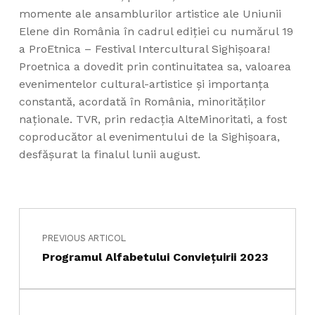
momente ale ansamblurilor artistice ale Uniunii
Elene din România în cadrul ediţiei cu numărul 19
a ProEtnica – Festival Intercultural Sighișoara!
Proetnica a dovedit prin continuitatea sa, valoarea
evenimentelor cultural-artistice şi importanţa
constantă, acordată în România, minorităţilor
naţionale. TVR, prin redacţia AlteMinoritati, a fost
coproducător al evenimentului de la Sighişoara,
desfăşurat la finalul lunii august.
Navigare în articole
Skip back to main navigation
PREVIOUS ARTICOL
Programul Alfabetului Conviețuirii 2023