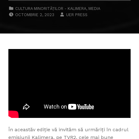
CATEGORIZED IN:
CULTURA MINORITĂȚILOR - KALIMERA
,
MEDIA
POSTED ON:
WRITTEN BY:
OCTOMBRIE 2, 2023
UER PRESS
În aceastăv ediție vă invităm să urmăriţi în cadrul
emisiunii Kalimera, pe TVR2, cele mai bune