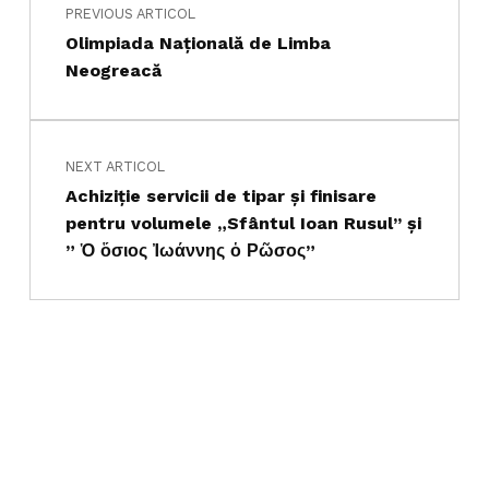
PREVIOUS ARTICOL
Olimpiada Națională de Limba
Neogreacă
NEXT ARTICOL
Achiziție servicii de tipar și finisare
pentru volumele „Sfântul Ioan Rusul’’ și
” Ὁ ὅσιος Ἰωάννης ὁ Ρῶσος”