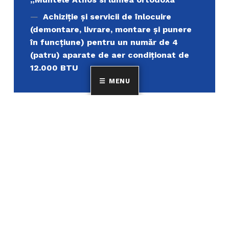
Achiziție și servicii de înlocuire
(demontare, livrare, montare și punere
în funcțiune) pentru un număr de 4
(patru) aparate de aer condiționat de
12.000 BTU
MENU
Uniunea Elenă din România
MINORITATEA ELENILOR ȘI A FILOELENILOR DIN
ROMÂNIA