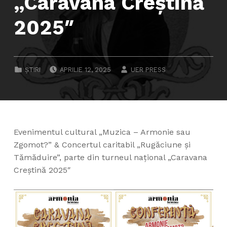
„Caravana Creștină
2025″
POSTED ON:
WRITTEN BY:
CATEGORIZED IN:
ȘTIRI
APRILIE 12, 2025
UER PRESS
Evenimentul cultural „Muzica – Armonie sau
Zgomot?” & Concertul caritabil „Rugăciune și
Tămăduire”, parte din turneul național „Caravana
Creștină 2025″