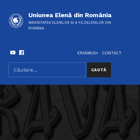
Uniunea Elenă din România
MINORITATEA ELENILOR ȘI A FILOELENILOR DIN
ROMÂNIA
Youtube
Facebook
HEADER LINKS
SOCIAL LINKS
ERASMUS+
CONTACT
Caută după:
SEARCH THE SITE