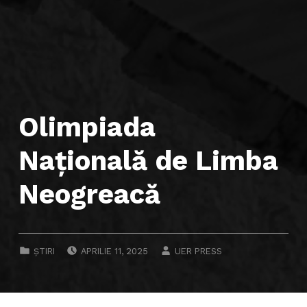
Olimpiada
Națională de Limba
Neogreacă
POSTED ON:
WRITTEN BY:
CATEGORIZED IN:
ȘTIRI
APRILIE 11, 2025
UER PRESS