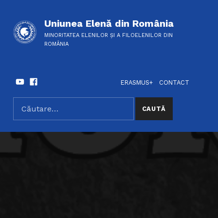
Uniunea Elenă din România
MINORITATEA ELENILOR ȘI A FILOELENILOR DIN
ROMÂNIA
Youtube
Facebook
HEADER LINKS
SOCIAL LINKS
ERASMUS+
CONTACT
Caută după:
SEARCH THE SITE