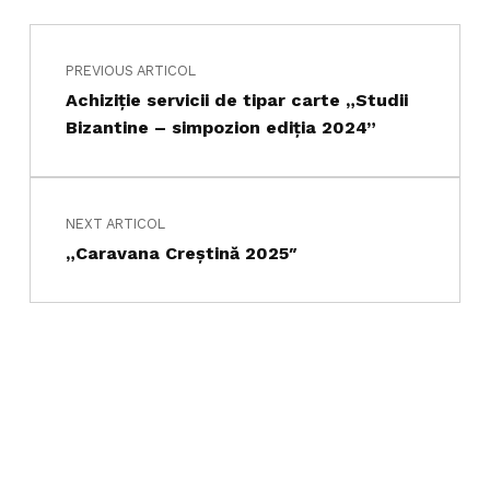
Navigare în articole
Skip back to main navigation
PREVIOUS ARTICOL
Achiziție servicii de tipar carte „Studii
Bizantine – simpozion ediția 2024”
NEXT ARTICOL
„Caravana Creștină 2025″