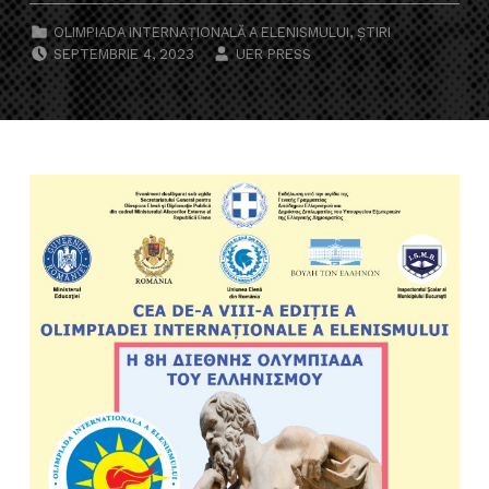
CATEGORIZED IN:
OLIMPIADA INTERNAȚIONALĂ A ELENISMULUI
,
ȘTIRI
POSTED ON:
WRITTEN BY:
SEPTEMBRIE 4, 2023
UER PRESS