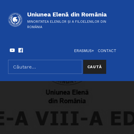
Uniunea Elenă din România
MINORITATEA ELENILOR ȘI A FILOELENILOR DIN
ROMÂNIA
Youtube
Facebook
HEADER LINKS
SOCIAL LINKS
ERASMUS+
CONTACT
Caută după:
SEARCH THE SITE