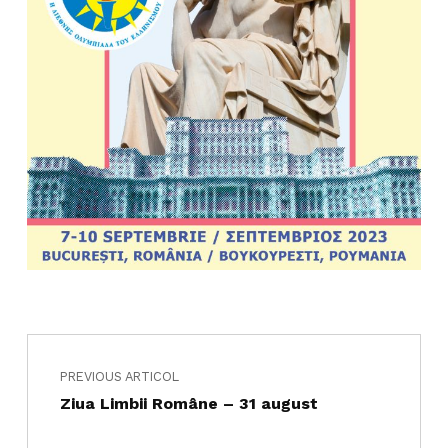
Navigare în articole
Skip back to main navigation
PREVIOUS ARTICOL
Ziua Limbii Române – 31 august