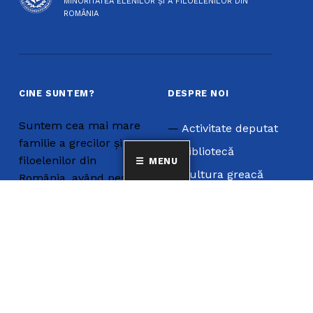
MINORITATEA ELENILOR ȘI A FILOELENILOR DIN
ROMÂNIA
CINE SUNTEM?
DESPRE NOI
Suntem cea mai mare
Activitate deputat
familie a grecilor și a
Bibliotecă
filoelenilor din
MENU
Cultura greacă
România, având peste
10 000 de membri,
Limba Greacă
cetățeni care își
Revista
exprimă și declară în
Statut
scris individual, liber și
neîngrădit apartenența
la minoritatea
națională elenă din