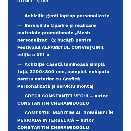
UTIMELE ȘTIRI
Achiziţie genți laptop personalizate
Servicii de tipărire şi realizare
materiale promoţionale ,,Mesh
personalizat” (2 bucăți) pentru
Festivalul ALFABETUL CONVIEŢUIRII,
ediţia a XIII-a
Achiziție casetă luminoasă simplă
față, 3200×800 mm, complet echipată
pentru exterior cu Grafică
Personalizată și serviciu montaj
GRECII CONSTANȚEI VECHI – autor
CONSTANTIN CHERAMIDOGLU
COMERŢUL MARITIM AL ROMÂNIEI ÎN
PERIOADA INTERBELICĂ – autor
CONSTANTIN CHERAMIDOGLU