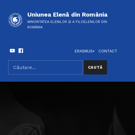
Uniunea Elenă din România
MINORITATEA ELENILOR ȘI A FILOELENILOR DIN
ROMÂNIA
Youtube
Facebook
HEADER LINKS
SOCIAL LINKS
ERASMUS+
CONTACT
Caută după:
SEARCH THE SITE