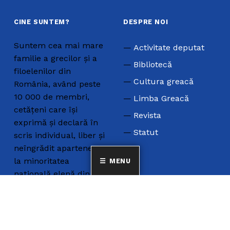
CINE SUNTEM?
DESPRE NOI
Suntem cea mai mare
Activitate deputat
familie a grecilor și a
Bibliotecă
filoelenilor din
Cultura greacă
România, având peste
10 000 de membri,
Limba Greacă
cetățeni care își
Revista
exprimă și declară în
Statut
scris individual, liber și
neîngrădit apartenența
la minoritatea
MENU
națională elenă din
România.
COSTUME GRECEȘTI