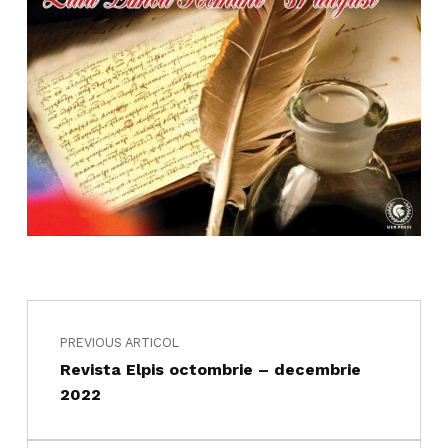
Navigare în articole
Skip back to main navigation
PREVIOUS ARTICOL
Revista Elpis octombrie – decembrie
2022