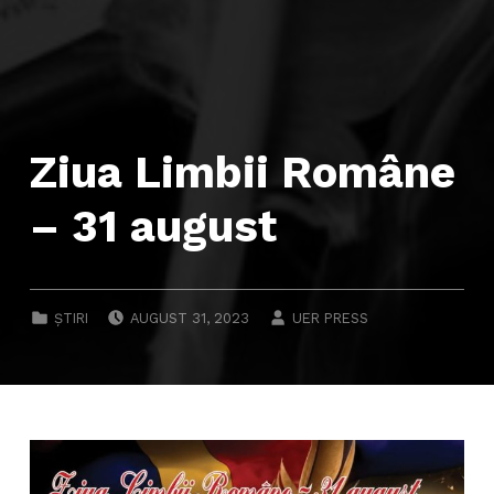
Ziua Limbii Române
– 31 august
POSTED ON:
WRITTEN BY:
CATEGORIZED IN:
ȘTIRI
AUGUST 31, 2023
UER PRESS