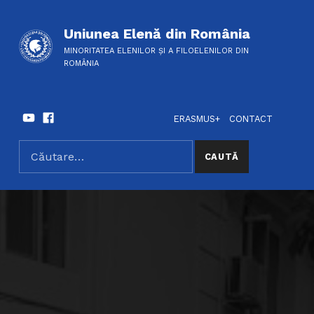
Uniunea Elenă din România
MINORITATEA ELENILOR ȘI A FILOELENILOR DIN
ROMÂNIA
Youtube
Facebook
HEADER LINKS
SOCIAL LINKS
ERASMUS+
CONTACT
Caută după:
SEARCH THE SITE