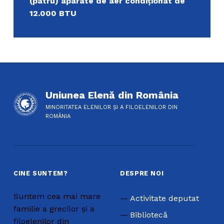
(patru) aparate de aer condiționat de
12.000 BTU
Uniunea Elenă din România
MINORITATEA ELENILOR ȘI A FILOELENILOR DIN
ROMÂNIA
CINE SUNTEM?
DESPRE NOI
Suntem cea mai mare
Activitate deputat
familie a grecilor și a
Bibliotecă
filoelenilor din