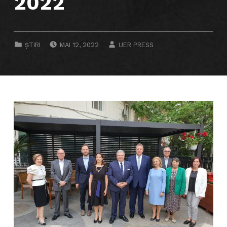
2022
POSTED ON:
WRITTEN BY:
CATEGORIZED IN:
ȘTIRI
MAI 12, 2022
UER PRESS