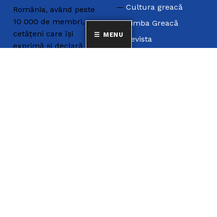
Cultura greacă
România, având peste
10 000 de membri,
Limba Greacă
cetățeni care își
MENU
Revista
exprimă și declară în
Statut
scris individual, liber și
neîngrădit apartenența
la minoritatea
națională elenă din
România.
COSTUME GRECEȘTI
Teatrul Dora Stratou
Porturi greceşti – I
Porturi greceşti – II