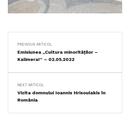
Navigare în articole
Skip back to main navigation
PREVIOUS ARTICOL
Emisiunea ,,Cultura minorităților –
Kalimera!” – 02.05.2022
NEXT ARTICOL
Vizita domnului Ioannis Hrisoulakis în
România