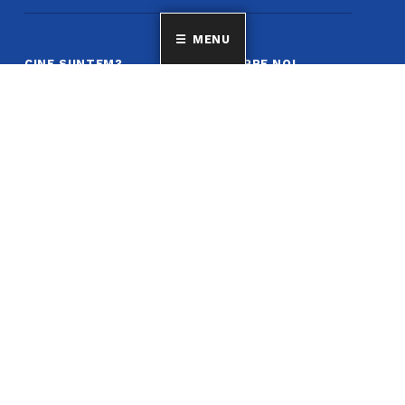
MENU
CINE SUNTEM?
DESPRE NOI
Suntem cea mai mare
Activitate deputat
familie a grecilor și a
Bibliotecă
filoelenilor din
Cultura greacă
România, având peste
10 000 de membri,
Limba Greacă
cetățeni care își
Revista
exprimă și declară în
Statut
scris individual, liber și
neîngrădit apartenența
la minoritatea
națională elenă din
România.
COSTUME GRECEȘTI