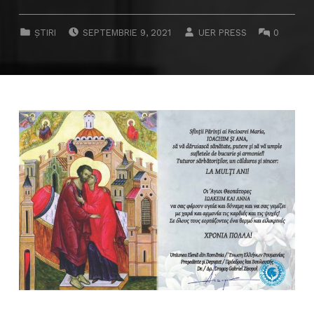
POSTED ON:
WRITTEN BY:
COMMEN
CATEGORIZED IN:
ȘTIRI
SEPTEMBRIE 9, 2021
UER PRESS
0