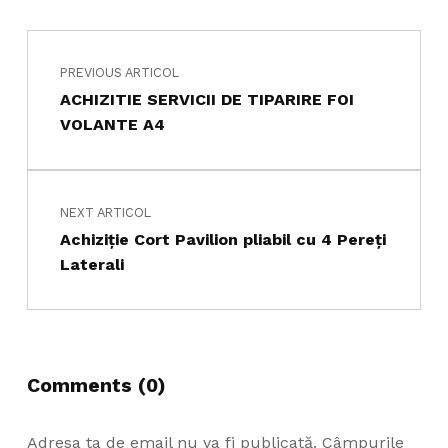
Navigare în articole
Skip back to main navigation
PREVIOUS ARTICOL
ACHIZITIE SERVICII DE TIPARIRE FOI
VOLANTE A4
NEXT ARTICOL
Achiziție Cort Pavilion pliabil cu 4 Pereți
Laterali
Comments (0)
Adresa ta de email nu va fi publicată.
Câmpurile