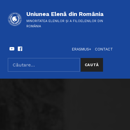
Uniunea Elenă din România
MINORITATEA ELENILOR ȘI A FILOELENILOR DIN
ROMÂNIA
Youtube
Facebook
HEADER LINKS
SOCIAL LINKS
ERASMUS+
CONTACT
Caută după:
SEARCH THE SITE