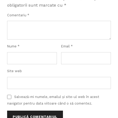
obligatorii sunt marcate cu
*
Comentariu
*
Nume
*
Email
*
Site web
Salvează-mi numele, emailul și site-ul web în acest
navigator pentru data viitoare când o să comentez.