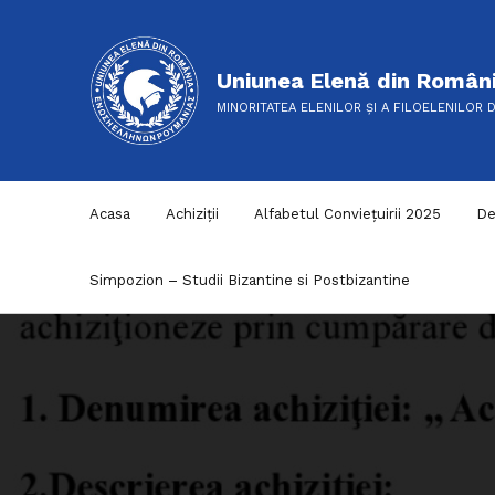
Uniunea Elenă din Român
MINORITATEA ELENILOR ȘI A FILOELENILOR 
Acasa
Achiziții
Alfabetul Conviețuirii 2025
De
Simpozion – Studii Bizantine si Postbizantine