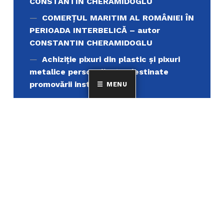
CONSTANTIN CHERAMIDOGLU
COMERŢUL MARITIM AL ROMÂNIEI ÎN
PERIOADA INTERBELICĂ – autor
CONSTANTIN CHERAMIDOGLU
Achiziţie pixuri din plastic și pixuri
metalice personalizate, destinate
promovării instituționale
MENU
Achiziție servicii de tipar carte
„Muntele Athos si lumea ortodoxa’’
Achiziție și servicii de înlocuire
(demontare, livrare, montare și punere
în funcțiune) pentru un număr de 4
(patru) aparate de aer condiționat de
12.000 BTU