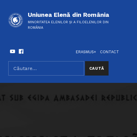
Uniunea Elenă din România
MINORITATEA ELENILOR ȘI A FILOELENILOR DIN
ROMÂNIA
Youtube
Facebook
HEADER LINKS
SOCIAL LINKS
ERASMUS+
CONTACT
Caută după:
SEARCH THE SITE