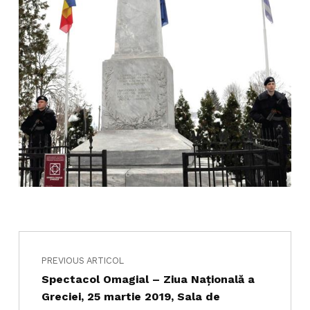
Navigare în articole
Skip back to main navigation
PREVIOUS ARTICOL
Spectacol Omagial – Ziua Naţională a
Greciei, 25 martie 2019, Sala de