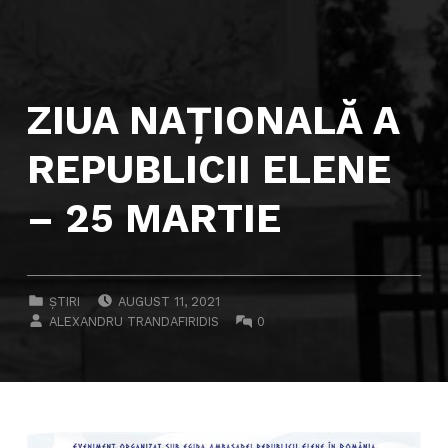
ZIUA NAŢIONALĂ A
REPUBLICII ELENE
– 25 MARTIE
POSTED ON:
CATEGORIZED IN:
ȘTIRI
AUGUST 11, 2021
WRITTEN BY:
COMMENTS:
ALEXANDRU TRANDAFIRIDIS
0