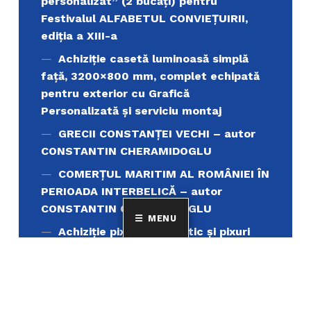
personalizat” (2 bucăți) pentru
Festivalul ALFABETUL CONVIEŢUIRII,
ediţia a XIII-a
Achiziție casetă luminoasă simplă
față, 3200×800 mm, complet echipată
pentru exterior cu Grafică
Personalizată și serviciu montaj
GRECII CONSTANȚEI VECHI – autor
CONSTANTIN CHERAMIDOGLU
COMERŢUL MARITIM AL ROMÂNIEI ÎN
PERIOADA INTERBELICĂ – autor
CONSTANTIN CHERAMIDOGLU
MENU
Achiziţie pixuri din plastic și pixuri
metalice personalizate, destinate
promovării instituționale
Achiziție servicii de tipar carte
„Muntele Athos si lumea ortodoxa’’