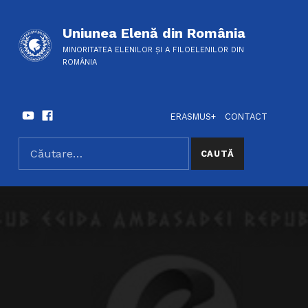
Uniunea Elenă din România
MINORITATEA ELENILOR ȘI A FILOELENILOR DIN
ROMÂNIA
Youtube
Facebook
HEADER LINKS
SOCIAL LINKS
ERASMUS+
CONTACT
Caută după:
SEARCH THE SITE