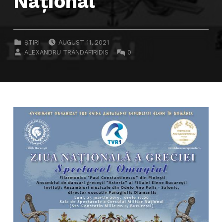
Naţional
POSTED ON:
CATEGORIZED IN:
ȘTIRI
AUGUST 11, 2021
WRITTEN BY:
COMMENTS:
ALEXANDRU TRANDAFIRIDIS
0