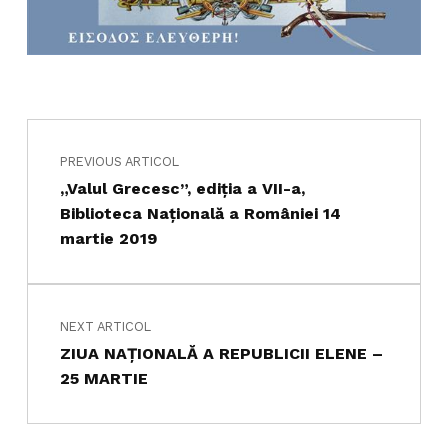
Navigare în articole
Skip back to main navigation
PREVIOUS ARTICOL
„Valul Grecesc”, ediţia a VII-a,
Biblioteca Naţională a României 14
martie 2019
NEXT ARTICOL
ZIUA NAŢIONALĂ A REPUBLICII ELENE –
25 MARTIE