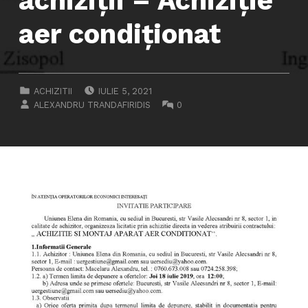
achiziții – Achiziţie
aer condiţionat
POSTED ON:
CATEGORIZED IN:
ACHIZITII
IULIE 5, 2021
WRITTEN BY:
COMMENTS:
ALEXANDRU TRANDAFIRIDIS
0