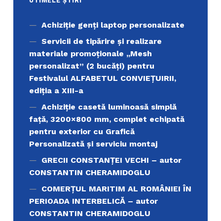
UTIMELE ȘTIRI
Achiziţie genți laptop personalizate
Servicii de tipărire şi realizare
materiale promoţionale ,,Mesh
personalizat” (2 bucăți) pentru
Festivalul ALFABETUL CONVIEŢUIRII,
ediţia a XIII-a
Achiziție casetă luminoasă simplă
față, 3200×800 mm, complet echipată
pentru exterior cu Grafică
Personalizată și serviciu montaj
GRECII CONSTANȚEI VECHI – autor
CONSTANTIN CHERAMIDOGLU
COMERŢUL MARITIM AL ROMÂNIEI ÎN
PERIOADA INTERBELICĂ – autor
CONSTANTIN CHERAMIDOGLU