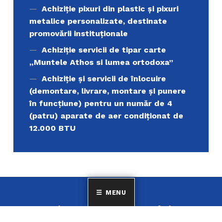
Achiziţie pixuri din plastic și pixuri
metalice personalizate, destinate
promovării instituționale
Achiziție servicii de tipar carte
„Muntele Athos si lumea ortodoxa’’
Achiziție și servicii de înlocuire
(demontare, livrare, montare și punere
în funcțiune) pentru un număr de 4
(patru) aparate de aer condiționat de
12.000 BTU
MENU
Uniunea Elenă din România
MINORITATEA ELENILOR ȘI A FILOELENILOR DIN