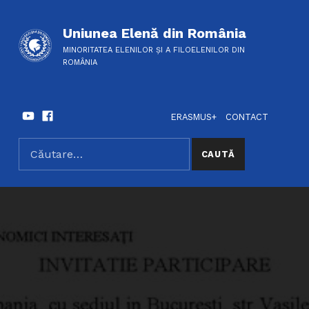
Uniunea Elenă din România
MINORITATEA ELENILOR ȘI A FILOELENILOR DIN
ROMÂNIA
Youtube
Facebook
HEADER LINKS
SOCIAL LINKS
ERASMUS+
CONTACT
Caută după:
SEARCH THE SITE