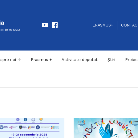
Youtube
Facebook
ia
HEADER LINKS
SOCIAL LINKS
ERASMUS+
CONTAC
DIN ROMÂNIA
spre noi
Erasmus +
Activitate deputat
Știri
Proiec