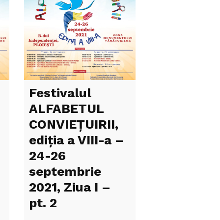
Festivalul
ALFABETUL
CONVIEŢUIRII,
ediţia a VIII-a –
24-26
septembrie
2021, Ziua I –
pt. 2