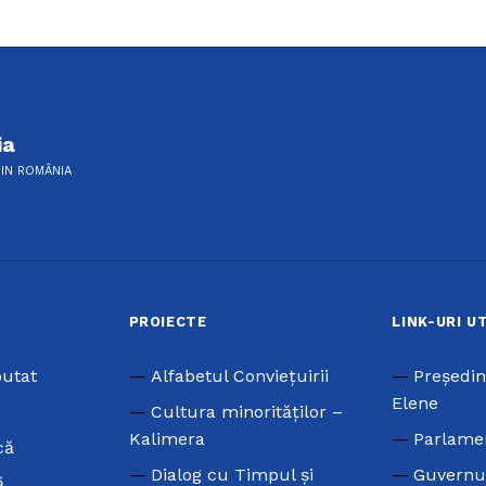
ia
DIN ROMÂNIA
PROIECTE
LINK-URI U
putat
Alfabetul Conviețuirii
Preşedin
Elene
Cultura minorităților –
Kalimera
Parlame
că
Dialog cu Timpul și
Guvernu
ă