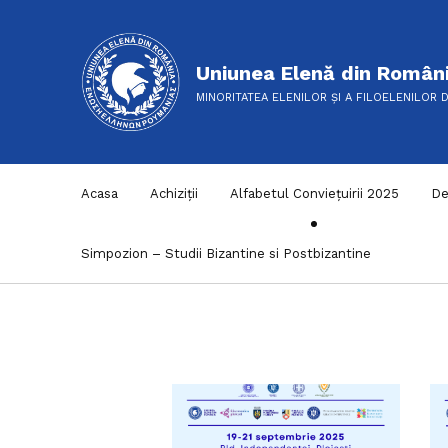
Uniunea Elenă din Român
MINORITATEA ELENILOR ȘI A FILOELENILOR 
Acasa
Achiziții
Alfabetul Conviețuirii 2025
De
Simpozion – Studii Bizantine si Postbizantine