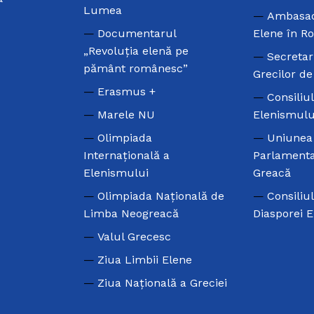
Lumea
Ambasad
Documentarul
Elene în R
„Revoluția elenă pe
Secretar
pământ românesc”
Grecilor d
Erasmus +
Consiliu
Marele NU
Elenismulu
Olimpiada
Uniunea
Internațională a
Parlamenta
Elenismului
Greacă
Olimpiada Națională de
Consiliu
Limba Neogreacă
Diasporei 
Valul Grecesc
Ziua Limbii Elene
Ziua Națională a Greciei