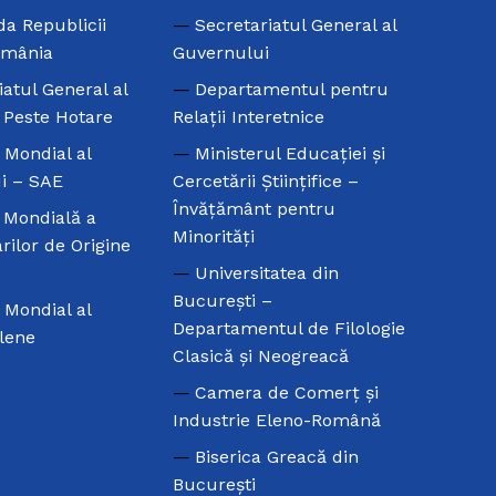
a Republicii
Secretariatul General al
omânia
Guvernului
iatul General al
Departamentul pentru
e Peste Hotare
Relaţii Interetnice
l Mondial al
Ministerul Educaţiei şi
i – SAE
Cercetării Ştiinţifice –
Învăţământ pentru
 Mondială a
Minorităţi
rilor de Origine
Universitatea din
Bucureşti –
l Mondial al
Departamentul de Filologie
Elene
Clasică şi Neogreacă
Camera de Comerţ şi
Industrie Eleno-Română
Biserica Greacă din
Bucureşti