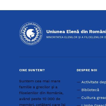
Uniunea Elenă din Român
MINORITATEA ELENILOR ȘI A FILOELENILOR 
CINE SUNTEM?
DESPRE NOI
Suntem cea mai mare
Activitate de
familie a grecilor și a
Bibliotecă
filoelenilor din România,
Cultura grea
având peste 10 000 de
membri, cetățeni care își
Limba Greac