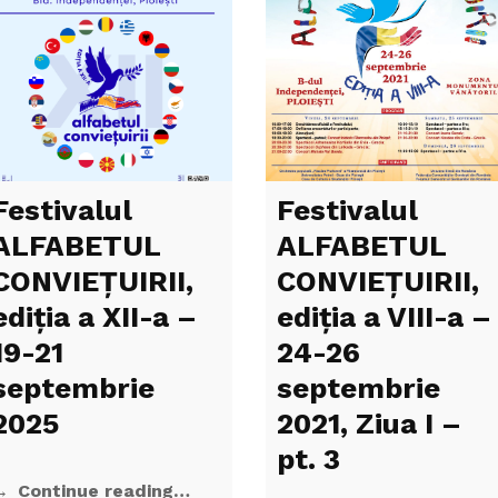
Festivalul
Festivalul
ALFABETUL
ALFABETUL
CONVIEŢUIRII,
CONVIEŢUIRII,
ediţia a XII-a –
ediţia a VIII-a –
19-21
24-26
septembrie
septembrie
2025
2021, Ziua I –
pt. 3
Continue reading…