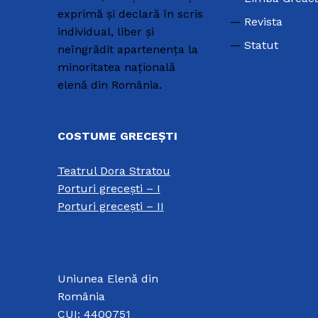
exprimă și declară în scris
Revista
individual, liber și
Statut
neîngrădit apartenența la
minoritatea națională
elenă din România.
COSTUME GRECEȘTI
Teatrul Dora Stratou
Porturi greceşti – I
Porturi greceşti – II
Uniunea Elenă din
România
CUI: 4400751