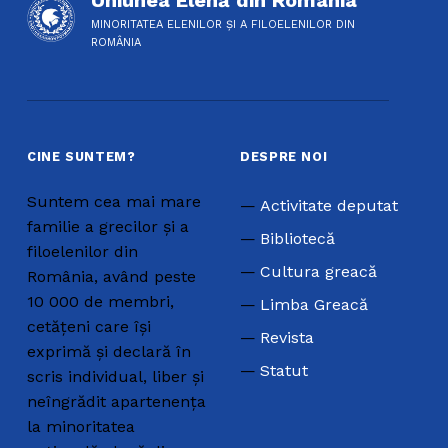
MINORITATEA ELENILOR ȘI A FILOELENILOR DIN
ROMÂNIA
CINE SUNTEM?
DESPRE NOI
Suntem cea mai mare
Activitate deputat
familie a grecilor și a
Bibliotecă
filoelenilor din
Cultura greacă
România, având peste
10 000 de membri,
Limba Greacă
cetățeni care își
Revista
exprimă și declară în
Statut
scris individual, liber și
neîngrădit apartenența
la minoritatea