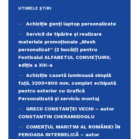
UTIMELE ȘTIRI
Achiziţie genți laptop personalizate
Servicii de tipărire şi realizare
materiale promoţionale ,,Mesh
personalizat” (2 bucăți) pentru
Festivalul ALFABETUL CONVIEŢUIRII,
ediţia a XIII-a
Achiziție casetă luminoasă simplă
față, 3200×800 mm, complet echipată
pentru exterior cu Grafică
Personalizată și serviciu montaj
GRECII CONSTANȚEI VECHI – autor
CONSTANTIN CHERAMIDOGLU
COMERŢUL MARITIM AL ROMÂNIEI ÎN
PERIOADA INTERBELICĂ – autor