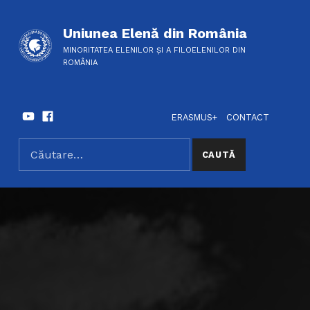
Uniunea Elenă din România
MINORITATEA ELENILOR ȘI A FILOELENILOR DIN
ROMÂNIA
Youtube
Facebook
HEADER LINKS
SOCIAL LINKS
ERASMUS+
CONTACT
Caută după:
SEARCH THE SITE