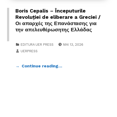
Boris Cepalis – Începuturile
Revoluţiei de eliberare a Greciei /
Οι απαρχές της Επανάστασης για
την απελευθέρωσητης Ελλάδας
POSTED ON:
CATEGORIZED IN:
EDITURA UER PRESS
MAI 13, 2026
WRITTEN BY:
UERPRESS
Continue reading…