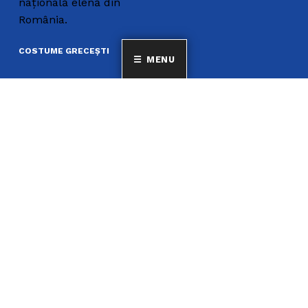
națională elenă din
România.
COSTUME GRECEȘTI
MENU
Teatrul Dora Stratou
Porturi greceşti – I
Porturi greceşti – II
Uniunea Elenă din
România
CUI: 4400751
Str. Vasile Alecsandri
nr 8, Sector 1
București