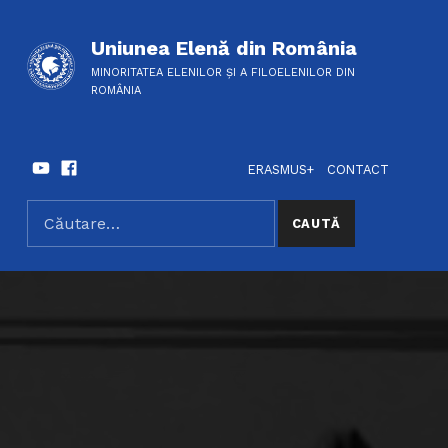
Uniunea Elenă din România
MINORITATEA ELENILOR ȘI A FILOELENILOR DIN
ROMÂNIA
Youtube
Facebook
HEADER LINKS
SOCIAL LINKS
ERASMUS+
CONTACT
Caută după:
SEARCH THE SITE