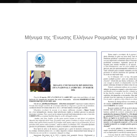
Μήνυμα της ‘Ενωσης Ελλήνων Ρουμανίας για την Ε