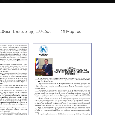
θνική Επέτειο της Ελλάδας – – 25 Μαρτίου