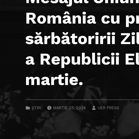
România cu pr
sărbătoririi Z
a Republicii E
martie.
POSTED ON:
WRITTEN BY:
CATEGORIZED IN:
ȘTIRI
MARTIE 25, 2026
UER PRESS