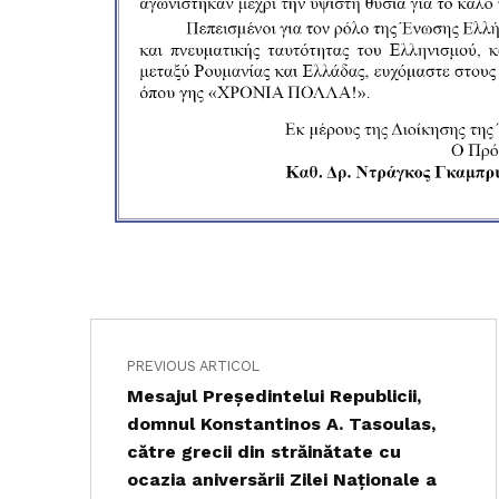
Navigare în articole
Skip back to main navigation
PREVIOUS ARTICOL
Mesajul Președintelui Republicii,
domnul Konstantinos A. Tasoulas,
către grecii din străinătate cu
ocazia aniversării Zilei Naționale a