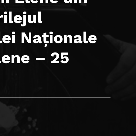
ilejul
ilei Naționale
lene – 25