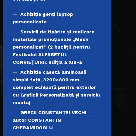
Achiziţie genți laptop
personalizate
Servicii de tipărire şi realizare
materiale promoţionale ,,Mesh
personalizat” (2 bucăți) pentru
Festivalul ALFABETUL
CONVIEŢUIRII, ediţia a XIII-a
Achiziție casetă luminoasă
simplă față, 3200×800 mm,
complet echipată pentru exterior
cu Grafică Personalizată și serviciu
montaj
GRECII CONSTANȚEI VECHI –
autor CONSTANTIN
CHERAMIDOGLU