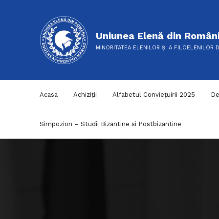
Uniunea Elenă din Român
MINORITATEA ELENILOR ȘI A FILOELENILOR 
Acasa
Achiziții
Alfabetul Conviețuirii 2025
De
Simpozion – Studii Bizantine si Postbizantine