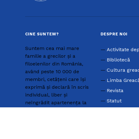
CINE SUNTEM?
DESPRE NOI
Suntem cea mai mare
Activitate de
familie a grecilor și a
Bibliotecă
filoelenilor din România,
Cultura grea
având peste 10 000 de
membri, cetățeni care își
Limba Greac
exprimă și declară în scris
Revista
individual, liber și
Statut
neîngrădit apartenența la
minoritatea națională
elenă din România.