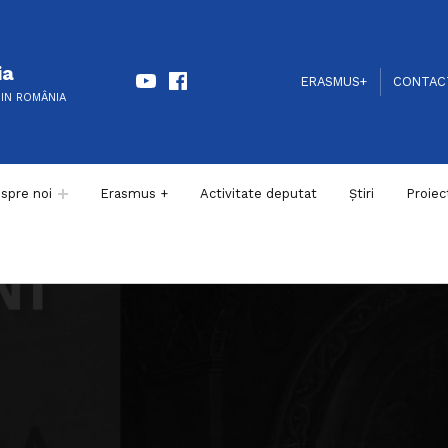
Youtube
Facebook
ia
HEADER LINKS
SOCIAL LINKS
ERASMUS+
CONTAC
DIN ROMÂNIA
spre noi
Erasmus +
Activitate deputat
Știri
Proiec