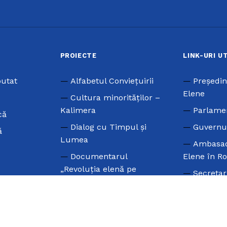
PROIECTE
LINK-URI U
putat
Alfabetul Conviețuirii
Preşedin
Elene
Cultura minorităților –
Kalimera
Parlame
că
Dialog cu Timpul și
Guvernu
ă
Lumea
Ambasad
Documentarul
Elene în R
„Revoluția elenă pe
Secretar
pământ românesc”
Grecilor d
Erasmus +
Consiliu
Marele NU
Elenismulu