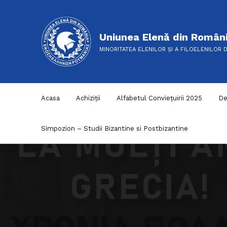
Uniunea Elenă din Român
MINORITATEA ELENILOR ȘI A FILOELENILOR 
Acasa
Achiziții
Alfabetul Conviețuirii 2025
De
Simpozion – Studii Bizantine si Postbizantine