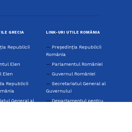
TILE GRECIA
LINK-URI UTILE ROMÂNIA
ţia Republicii
Preşedinţia Republicii
România
ntul Elen
Parlamentul României
l Elen
Guvernul României
a Republicii
Secretariatul General al
omânia
Guvernului
iatul General al
Departamentul pentru
e Peste Hotare
Relaţii Interetnice
l Mondial al
Ministerul Educaţiei şi
i – SAE
Cercetării Ştiinţifice –