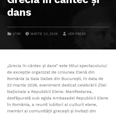
dans
POSTED ON:
WRITTEN BY:
CATEGORIZED IN:
ȘTIRI
MARTIE 23, 2026
UER PRESS
„Grecia în cântec și dans” este titlul spectacolului
de excepție organizat de Uniunea Elenă din
România la Sala Dalles din București, în data de
23 martie 2026, eveniment dedicat celebrării Zilei
Naționale a Republicii Elene. Manifestarea,
desfășurată sub egida Ambasadei Republicii Elene
în România, a reunit iubitori ai culturii elene,
membri ai comunității grecești și invitați din