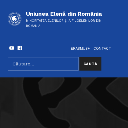
Uniunea Elenă din România
MINORITATEA ELENILOR ȘI A FILOELENILOR DIN
ROMÂNIA
Youtube
Facebook
HEADER LINKS
SOCIAL LINKS
ERASMUS+
CONTACT
Caută după:
SEARCH THE SITE