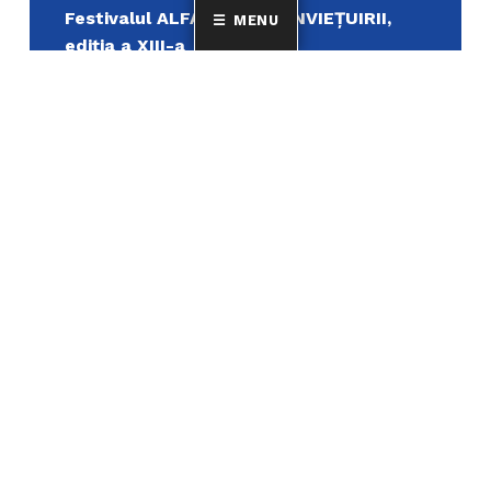
Festivalul ALFABETUL CONVIEŢUIRII,
MENU
ediţia a XIII-a
Achiziție casetă luminoasă simplă
față, 3200×800 mm, complet echipată
pentru exterior cu Grafică
Personalizată și serviciu montaj
GRECII CONSTANȚEI VECHI – autor
CONSTANTIN CHERAMIDOGLU
COMERŢUL MARITIM AL ROMÂNIEI ÎN
PERIOADA INTERBELICĂ – autor
CONSTANTIN CHERAMIDOGLU
Achiziţie pixuri din plastic și pixuri
metalice personalizate, destinate
promovării instituționale
Achiziție servicii de tipar carte
„Muntele Athos si lumea ortodoxa’’