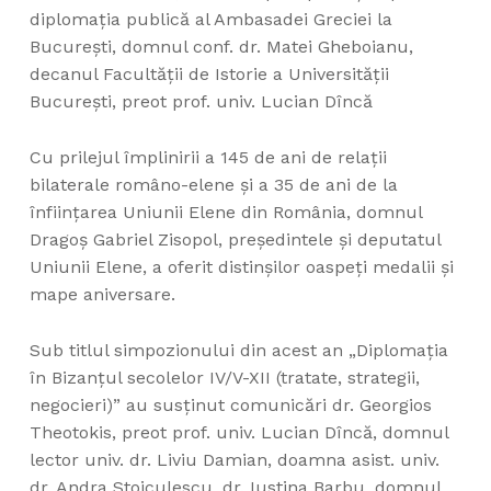
diplomația publică al Ambasadei Greciei la
București, domnul conf. dr. Matei Gheboianu,
decanul Facultății de Istorie a Universității
București, preot prof. univ. Lucian Dîncă
Cu prilejul împlinirii a 145 de ani de relații
bilaterale româno-elene și a 35 de ani de la
înființarea Uniunii Elene din România, domnul
Dragoș Gabriel Zisopol, președintele și deputatul
Uniunii Elene, a oferit distinșilor oaspeți medalii și
mape aniversare.
Sub titlul simpozionului din acest an „Diplomația
în Bizanțul secolelor IV/V-XII (tratate, strategii,
negocieri)” au susținut comunicări dr. Georgios
Theotokis, preot prof. univ. Lucian Dîncă, domnul
lector univ. dr. Liviu Damian, doamna asist. univ.
dr. Andra Stoiculescu, dr. Iustina Barbu, domnul