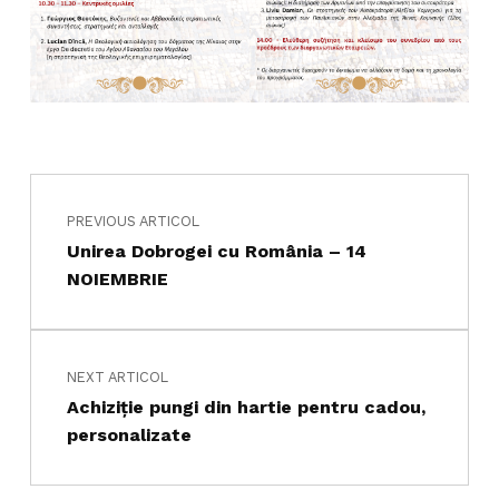
Navigare în articole
Skip back to main navigation
PREVIOUS ARTICOL
Unirea Dobrogei cu România – 14
NOIEMBRIE
NEXT ARTICOL
Achiziţie pungi din hartie pentru cadou,
personalizate