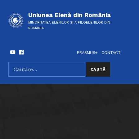
Uniunea Elenă din România
MINORITATEA ELENILOR ȘI A FILOELENILOR DIN
ROMÂNIA
Youtube
Facebook
HEADER LINKS
SOCIAL LINKS
ERASMUS+
CONTACT
Caută după:
SEARCH THE SITE