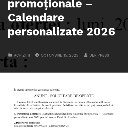
promoționale –
Calendare
personalizate 2026
POSTED ON:
WRITTEN BY:
CATEGORIZED IN:
ACHIZITII
OCTOMBRIE 15, 2025
UER PRESS