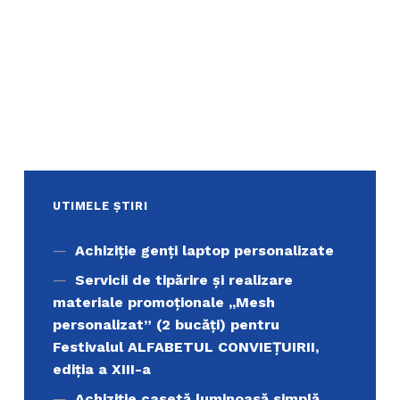
UTIMELE ȘTIRI
Achiziţie genți laptop personalizate
Servicii de tipărire şi realizare
materiale promoţionale ,,Mesh
personalizat” (2 bucăți) pentru
Festivalul ALFABETUL CONVIEŢUIRII,
ediţia a XIII-a
Achiziție casetă luminoasă simplă