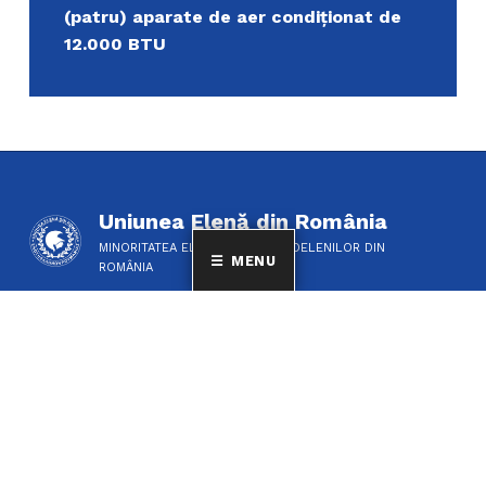
(patru) aparate de aer condiționat de
12.000 BTU
Uniunea Elenă din România
MINORITATEA ELENILOR ȘI A FILOELENILOR DIN
MENU
ROMÂNIA
CINE SUNTEM?
DESPRE NOI
Suntem cea mai mare
Activitate deputat
familie a grecilor și a
Bibliotecă