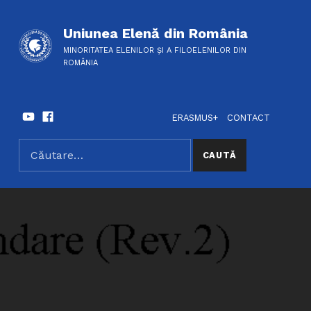
Uniunea Elenă din România
MINORITATEA ELENILOR ȘI A FILOELENILOR DIN
ROMÂNIA
Youtube
Facebook
HEADER LINKS
SOCIAL LINKS
ERASMUS+
CONTACT
Caută după:
SEARCH THE SITE