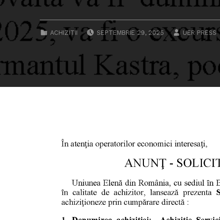
POSTED ON:
WRITTEN BY
CATEGORIZED IN:
ACHIZITII
SEPTEMBRIE 29, 2025
UER PRESS