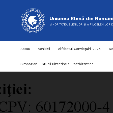
Uniunea Elenă din Român
MINORITATEA ELENILOR ȘI A FILOELENILOR 
Acasa
Achiziții
Alfabetul Conviețuirii 2025
De
Simpozion – Studii Bizantine si Postbizantine