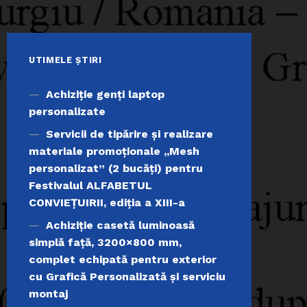
UTIMELE ȘTIRI
Achiziţie genți laptop
personalizate
Servicii de tipărire şi realizare
materiale promoţionale ,,Mesh
personalizat” (2 bucăți) pentru
Festivalul ALFABETUL
CONVIEŢUIRII, ediţia a XIII-a
Achiziție casetă luminoasă
simplă față, 3200×800 mm,
complet echipată pentru exterior
cu Grafică Personalizată și serviciu
montaj