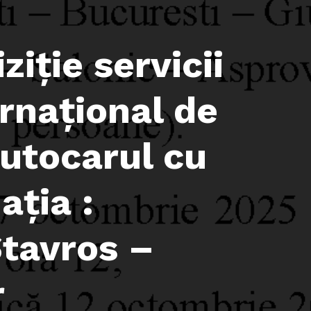
ziţie servicii
rnațional de
utocarul cu
ația :
Stavros –
r