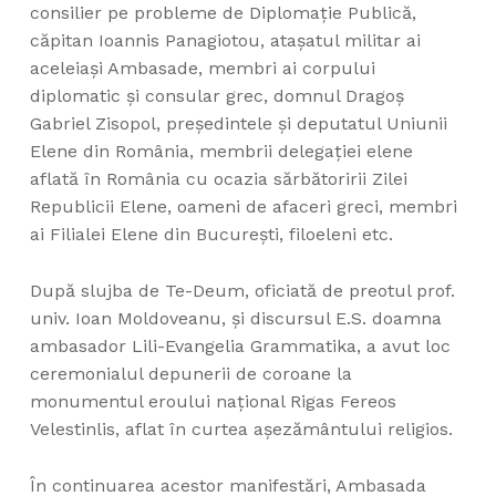
consilier pe probleme de Diplomație Publică,
căpitan Ioannis Panagiotou, atașatul militar ai
aceleiași Ambasade, membri ai corpului
diplomatic şi consular grec, domnul Dragoș
Gabriel Zisopol, președintele și deputatul Uniunii
Elene din România, membrii delegației elene
aflată în România cu ocazia sărbătoririi Zilei
Republicii Elene, oameni de afaceri greci, membri
ai Filialei Elene din Bucureşti, filoeleni etc.
După slujba de Te-Deum, oficiată de preotul prof.
univ. Ioan Moldoveanu, și discursul E.S. doamna
ambasador Lili-Evangelia Grammatika, a avut loc
ceremonialul depunerii de coroane la
monumentul eroului naţional Rigas Fereos
Velestinlis, aflat în curtea aşezământului religios.
În continuarea acestor manifestări, Ambasada