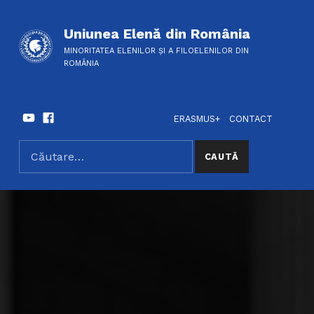
Uniunea Elenă din România
MINORITATEA ELENILOR ȘI A FILOELENILOR DIN
ROMÂNIA
Youtube
Facebook
HEADER LINKS
SOCIAL LINKS
ERASMUS+
CONTACT
Caută după:
SEARCH THE SITE