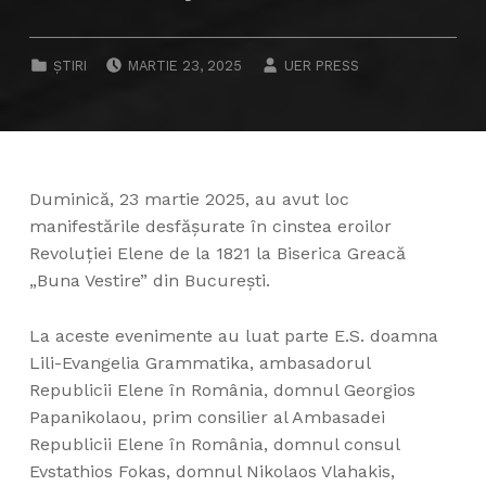
POSTED ON:
WRITTEN BY:
CATEGORIZED IN:
ȘTIRI
MARTIE 23, 2025
UER PRESS
Duminică, 23 martie 2025, au avut loc
manifestările desfăşurate în cinstea eroilor
Revoluției Elene de la 1821 la Biserica Greacă
„Buna Vestire” din Bucureşti.
La aceste evenimente au luat parte E.S. doamna
Lili-Evangelia Grammatika, ambasadorul
Republicii Elene în România, domnul Georgios
Papanikolaou, prim consilier al Ambasadei
Republicii Elene în România, domnul consul
Evstathios Fokas, domnul Nikolaos Vlahakis,