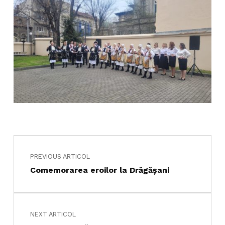
Navigare în articole
Skip back to main navigation
PREVIOUS ARTICOL
Comemorarea eroilor la Drăgășani
NEXT ARTICOL