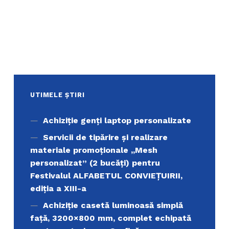
UTIMELE ȘTIRI
Achiziţie genți laptop personalizate
Servicii de tipărire şi realizare
materiale promoţionale ,,Mesh
personalizat” (2 bucăți) pentru
Festivalul ALFABETUL CONVIEŢUIRII,
ediţia a XIII-a
Achiziție casetă luminoasă simplă
față, 3200×800 mm, complet echipată