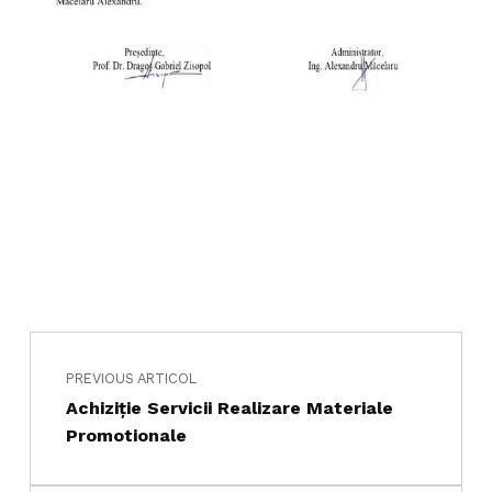
Navigare în articole
Skip back to main navigation
PREVIOUS ARTICOL
Achiziţie Servicii Realizare Materiale
Promotionale