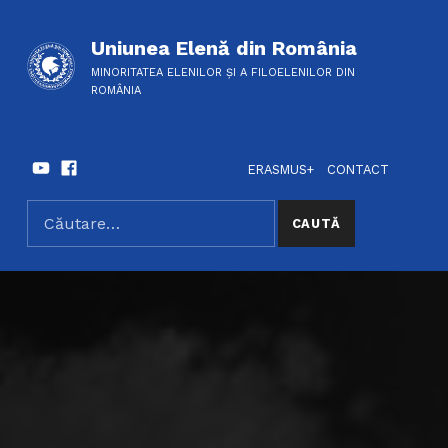
Uniunea Elenă din România
MINORITATEA ELENILOR ȘI A FILOELENILOR DIN
ROMÂNIA
Youtube
Facebook
HEADER LINKS
SOCIAL LINKS
ERASMUS+
CONTACT
Caută după:
SEARCH THE SITE