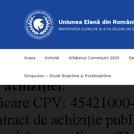
Uniunea Elenă din Român
MINORITATEA ELENILOR ȘI A FILOELENILOR 
Acasa
Achiziții
Alfabetul Conviețuirii 2025
De
Simpozion – Studii Bizantine si Postbizantine