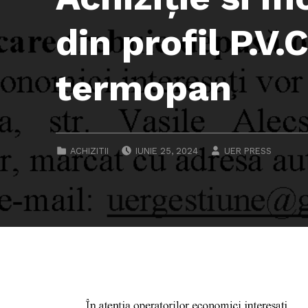
din profil P.V
termopan
POSTED ON:
WRITTEN BY:
CATEGORIZED IN:
ACHIZITII
IUNIE 25, 2024
UER PRESS