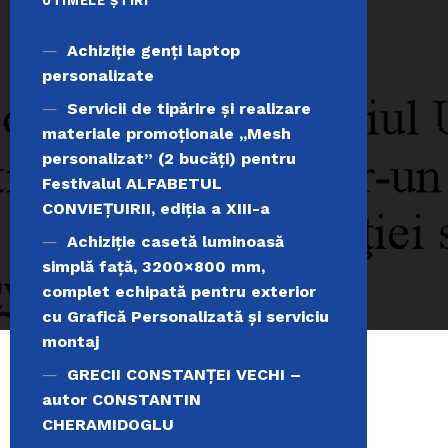
UTIMELE ȘTIRI
Achiziţie genți laptop
personalizate
Servicii de tipărire şi realizare
materiale promoţionale ,,Mesh
personalizat” (2 bucăți) pentru
Festivalul ALFABETUL
CONVIEŢUIRII, ediţia a XIII-a
Achiziție casetă luminoasă
simplă față, 3200×800 mm,
complet echipată pentru exterior
cu Grafică Personalizată și serviciu
montaj
GRECII CONSTANȚEI VECHI –
autor CONSTANTIN
CHERAMIDOGLU