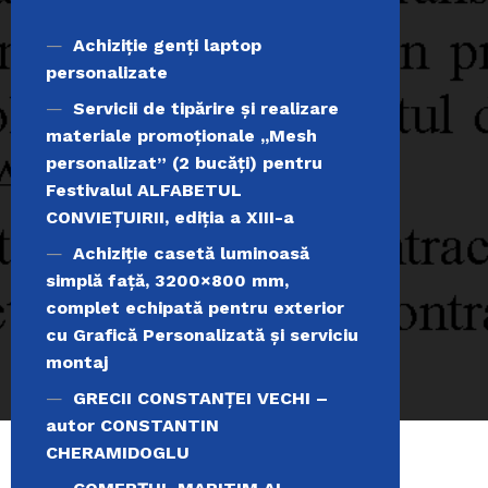
Achiziţie genți laptop
personalizate
Servicii de tipărire şi realizare
materiale promoţionale ,,Mesh
personalizat” (2 bucăți) pentru
Festivalul ALFABETUL
CONVIEŢUIRII, ediţia a XIII-a
Achiziție casetă luminoasă
simplă față, 3200×800 mm,
complet echipată pentru exterior
cu Grafică Personalizată și serviciu
montaj
GRECII CONSTANȚEI VECHI –
autor CONSTANTIN
CHERAMIDOGLU