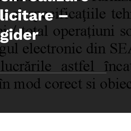
icitare –
gider