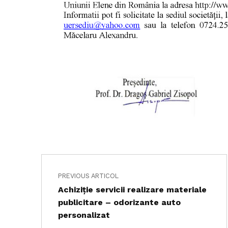
Navigare în articole
Skip back to main navigation
PREVIOUS ARTICOL
Achiziţie servicii realizare materiale
publicitare – odorizante auto
personalizat