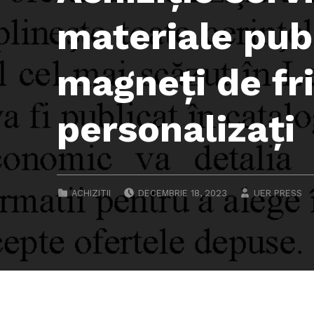
materiale publ
magneți de fri
personalizați
POSTED ON:
WRITTEN BY:
CATEGORIZED IN:
ACHIZITII
DECEMBRIE 18, 2023
UER PRESS