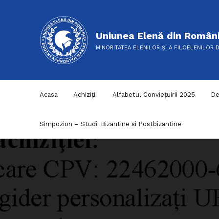
Uniunea Elenă din Român
MINORITATEA ELENILOR ȘI A FILOELENILOR 
Acasa
Achiziții
Alfabetul Conviețuirii 2025
De
Simpozion – Studii Bizantine si Postbizantine