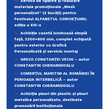
Servicii de tipărire şi realizare
materiale promoţionale ,,Mesh
personalizat” (2 bucăți) pentru
Festivalul ALFABETUL CONVIEŢUIRII,
ediţia a XIII-a
Achiziție casetă luminoasă simplă
față, 3200×800 mm, complet echipată
pentru exterior cu Grafică
Personalizată și serviciu montaj
GRECII CONSTANȚEI VECHI – autor
CONSTANTIN CHERAMIDOGLU
COMERŢUL MARITIM AL ROMÂNIEI ÎN
PERIOADA INTERBELICĂ – autor
CONSTANTIN CHERAMIDOGLU
Achiziţie pixuri din plastic și pixuri
metalice personalizate, destinate
promovării instituționale