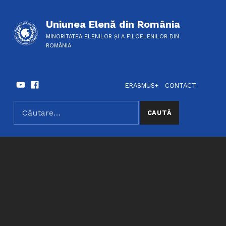
Uniunea Elenă din România
MINORITATEA ELENILOR ȘI A FILOELENILOR DIN
ROMÂNIA
Youtube
Facebook
HEADER LINKS
SOCIAL LINKS
ERASMUS+
CONTACT
Caută după:
SEARCH THE SITE