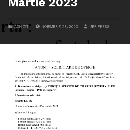
Martie 2023
POSTED ON:
WRITTEN BY:
CATEGORIZED IN:
ACHIZITII
NOIEMBRIE 28, 2023
UER PRESS