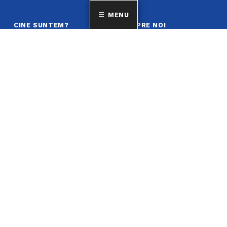
MENU
CINE SUNTEM?
DESPRE NOI
Suntem cea mai mare
Activitate deputat
familie a grecilor și a
Bibliotecă
filoelenilor din
Cultura greacă
România, având peste
10 000 de membri,
Limba Greacă
cetățeni care își
Revista
exprimă și declară în
Statut
scris individual, liber și
neîngrădit apartenența
la minoritatea
națională elenă din
România.
COSTUME GRECEȘTI