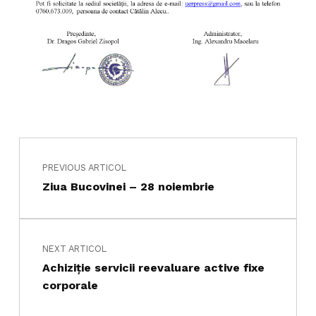
Navigare în articole
Skip back to main navigation
PREVIOUS ARTICOL
Ziua Bucovinei – 28 noiembrie
NEXT ARTICOL
Achiziţie servicii reevaluare active fixe
corporale