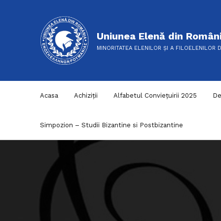
Uniunea Elenă din Român
MINORITATEA ELENILOR ȘI A FILOELENILOR 
Acasa
Achiziții
Alfabetul Conviețuirii 2025
De
Simpozion – Studii Bizantine si Postbizantine