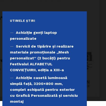
UTIMELE ȘTIRI
Achiziţie genți laptop
personalizate
Servicii de tipărire şi realizare
materiale promoţionale ,,Mesh
personalizat” (2 bucăți) pentru
Festivalul ALFABETUL
CONVIEŢUIRII, ediţia a XIII-a
Achiziție casetă luminoasă
simplă față, 3200×800 mm,
complet echipată pentru exterior
cu Grafică Personalizată și serviciu
montaj