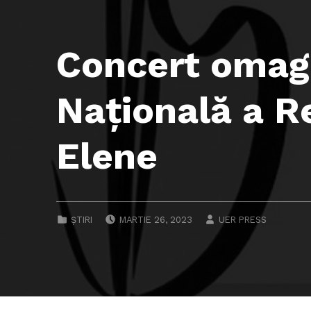
Concert omagi
Naţională a Re
Elene
POSTED ON:
WRITTEN BY:
CATEGORIZED IN:
ȘTIRI
MARTIE 26, 2023
UER PRESS