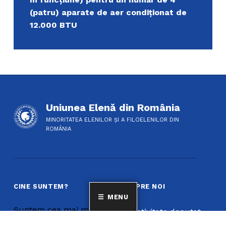
(patru) aparate de aer condiționat de
12.000 BTU
Uniunea Elenă din România
MINORITATEA ELENILOR ȘI A FILOELENILOR DIN
ROMÂNIA
CINE SUNTEM?
DESPRE NOI
MENU
Suntem cea mai mare
Activitate deputat
familie a grecilor și a