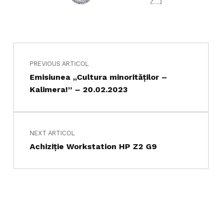
Navigare în articole
Skip back to main navigation
PREVIOUS ARTICOL
Emisiunea ,,Cultura minorităților –
Kalimera!” – 20.02.2023
NEXT ARTICOL
Achiziţie Workstation HP Z2 G9