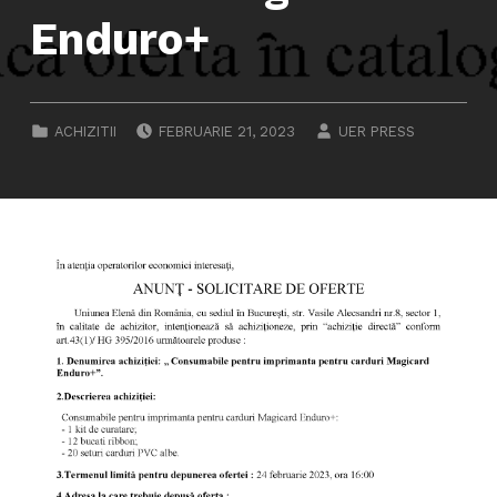
Enduro+
POSTED ON:
WRITTEN BY:
CATEGORIZED IN:
ACHIZITII
FEBRUARIE 21, 2023
UER PRESS