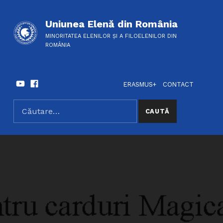
Uniunea Elenă din România
MINORITATEA ELENILOR ȘI A FILOELENILOR DIN
ROMÂNIA
Youtube
Facebook
HEADER LINKS
SOCIAL LINKS
ERASMUS+
CONTACT
Caută după:
SEARCH THE SITE