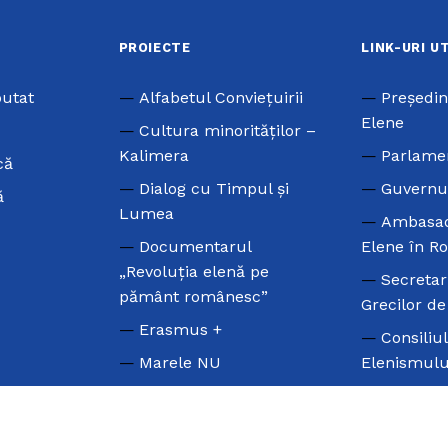
PROIECTE
LINK-URI U
putat
Alfabetul Conviețuirii
Preşedin
Elene
Cultura minorităților –
Kalimera
Parlame
că
Dialog cu Timpul și
Guvernu
ă
Lumea
Ambasad
Documentarul
Elene în R
„Revoluția elenă pe
Secretar
pământ românesc”
Grecilor d
Erasmus +
Consiliu
Marele NU
Elenismulu
Olimpiada
Uniunea
Internațională a
Parlamenta
Elenismului
Greacă