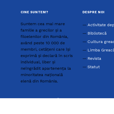
CINE SUNTEM?
DESPRE NOI
Suntem cea mai mare
Activitate de
familie a grecilor și a
Bibliotecă
filoelenilor din România,
Cultura grea
având peste 10 000 de
membri, cetățeni care își
Limba Greac
exprimă și declară în scris
Revista
individual, liber și
Statut
neîngrădit apartenența la
minoritatea națională
elenă din România.
COSTUME GRECEȘTI
Teatrul Dora Stratou