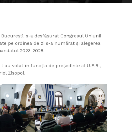
n Bucureşti, s-a desfăşurat Congresul Uniunii
late pe ordinea de zi s-a numărat și alegerea
mandatul 2023-2028.
 l-au votat în funcţia de președinte al U.E.R.,
el Zisopol.