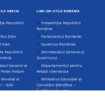
TILE GRECIA
LINK-URI UTILE ROMÂNIA
ţia Republicii
Preşedinţia Republicii
România
ntul Elen
Parlamentul României
l Elen
Guvernul României
a Republicii
Secretariatul General al
omânia
Guvernului
iatul General al
Departamentul pentru
e Peste Hotare
Relaţii Interetnice
l Mondial al
Ministerul Educaţiei şi
i – SAE
Cercetării Ştiinţifice –
Învăţământ pentru
 Mondială a
Minorităţi
rilor de Origine
Universitatea din