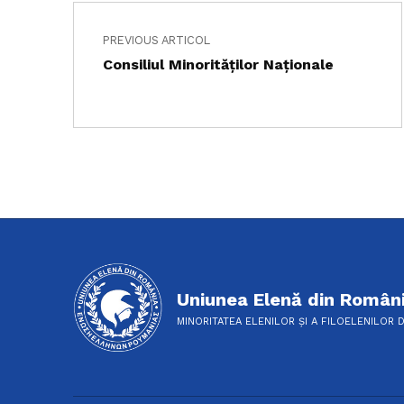
Navigare în articole
Skip back to main navigation
PREVIOUS ARTICOL
Consiliul Minorităţilor Naţionale
Uniunea Elenă din Român
MINORITATEA ELENILOR ȘI A FILOELENILOR 