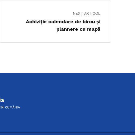
NEXT ARTICOL
Achiziție calendare de birou şi
plannere cu mapă
ia
DIN ROMÂNIA