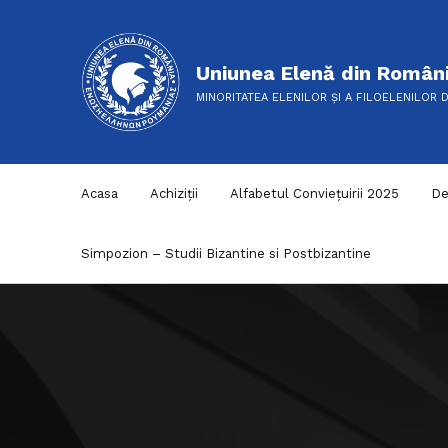
Uniunea Elenă din Român
MINORITATEA ELENILOR ȘI A FILOELENILOR 
Acasa
Achiziții
Alfabetul Conviețuirii 2025
De
Simpozion – Studii Bizantine si Postbizantine