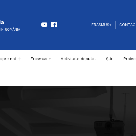
Youtube
Facebook
ia
HEADER LINKS
SOCIAL LINKS
ERASMUS+
CONTAC
DIN ROMÂNIA
spre noi
Erasmus +
Activitate deputat
Știri
Proiec