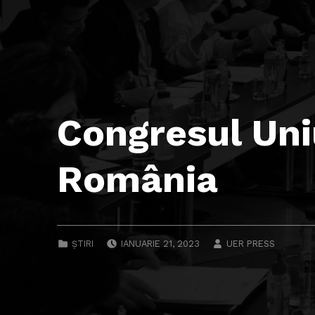
Congresul Uni
România
POSTED ON:
WRITTEN BY:
CATEGORIZED IN:
ȘTIRI
IANUARIE 21, 2023
UER PRESS