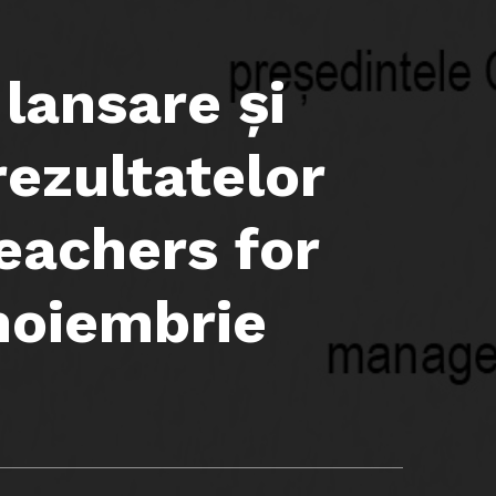
lansare și
rezultatelor
eachers for
noiembrie