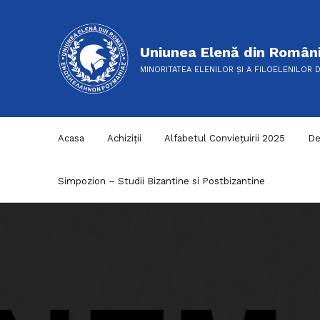
Uniunea Elenă din Român
MINORITATEA ELENILOR ȘI A FILOELENILOR 
Acasa
Achiziții
Alfabetul Conviețuirii 2025
De
Simpozion – Studii Bizantine si Postbizantine