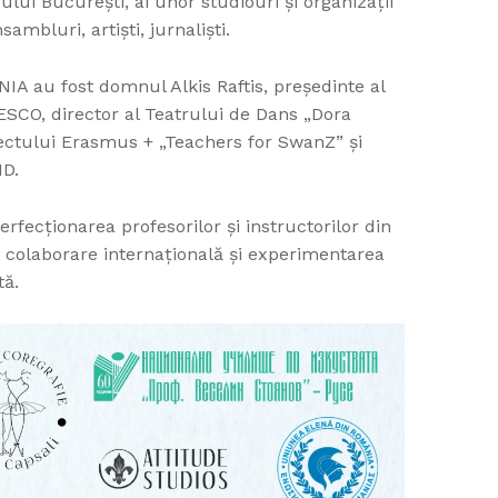
ului București, ai unor studiouri și organizații
sambluri, artiști, jurnaliști.
IA au fost domnul Alkis Raftis, preşedinte al
NESCO, director al Teatrului de Dans „Dora
iectului Erasmus + „Teachers for SwanZ” şi
ID.
fecționarea profesorilor și instructorilor din
 colaborare internațională și experimentarea
tă.