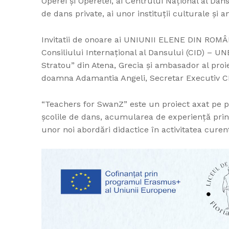
Operei și Operetei, ai Centrului Național al Dans
de dans private, ai unor instituții culturale și an
Invitatii de onoare ai UNIUNII ELENE DIN ROMÂN
Consiliului Internaţional al Dansului (CID) – U
Stratou” din Atena, Grecia şi ambasador al pro
doamna Adamantia Angeli, Secretar Executiv C
“Teachers for SwanZ” este un proiect axat pe per
școlile de dans, acumularea de experiență prin
unor noi abordări didactice în activitatea curen