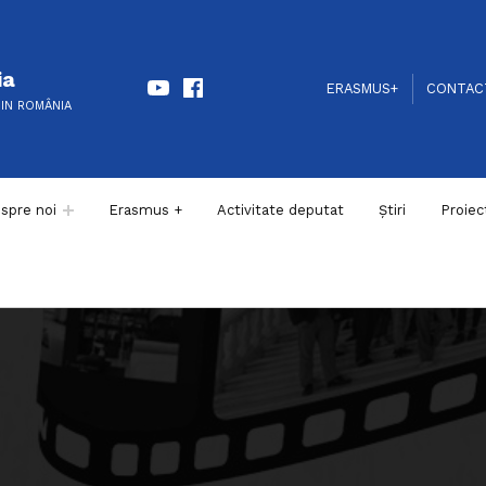
Youtube
Facebook
ia
HEADER LINKS
SOCIAL LINKS
ERASMUS+
CONTAC
DIN ROMÂNIA
spre noi
Erasmus +
Activitate deputat
Știri
Proiec