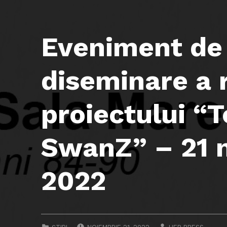
Eveniment de 
diseminare a 
proiectului “T
SwanZ” – 21 
2022
POSTED ON:
WRITTEN BY:
CATEGORIZED IN: