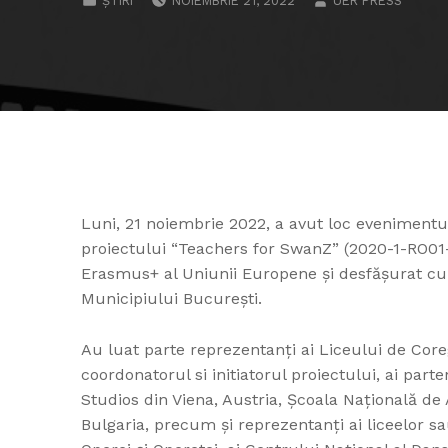
ȘTIRI
NOIEMBRIE 21, 2022
UER PRESS
Luni, 21 noiembrie 2022, a avut loc evenimentul
proiectului “Teachers for SwanZ” (2020-1-RO0
Erasmus+ al Uniunii Europene și desfășurat cu 
Municipiului București.
Au luat parte reprezentanți ai Liceului de Coreg
coordonatorul si initiatorul proiectului, ai par
Studios din Viena,
Austria, Școala Națională de 
Bulgaria, precum și reprezentanți ai liceelor sa