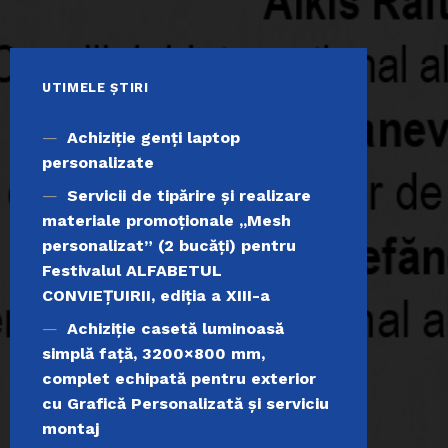
UTIMELE ȘTIRI
Achiziţie genți laptop
personalizate
Servicii de tipărire şi realizare
materiale promoţionale ,,Mesh
personalizat” (2 bucăți) pentru
Festivalul ALFABETUL
CONVIEŢUIRII, ediţia a XIII-a
Achiziție casetă luminoasă
simplă față, 3200×800 mm,
complet echipată pentru exterior
cu Grafică Personalizată și serviciu
montaj