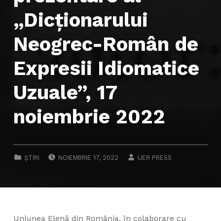
„Dicționarului
Neogrec-Român de
Expresii Idiomatice
Uzuale”, 17
noiembrie 2022
POSTED ON:
WRITTEN BY:
CATEGORIZED IN:
ȘTIRI
NOIEMBRIE 17, 2022
UER PRESS
Uniunea Elenă din România, în colaborare cu