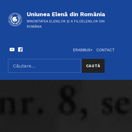
Uniunea Elenă din România
MINORITATEA ELENILOR ȘI A FILOELENILOR DIN
ROMÂNIA
Youtube
Facebook
HEADER LINKS
SOCIAL LINKS
ERASMUS+
CONTACT
Caută după:
SEARCH THE SITE