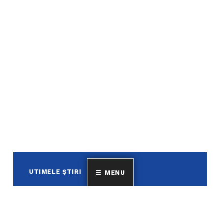
UTIMELE ȘTIRI
MENU
Achiziţie genți laptop personalizate
Servicii de tipărire şi realizare