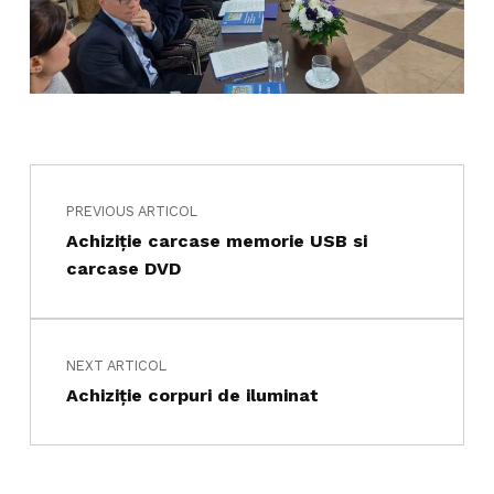
Navigare în articole
Skip back to main navigation
PREVIOUS ARTICOL
Achiziţie carcase memorie USB si
carcase DVD
NEXT ARTICOL
Achiziţie corpuri de iluminat