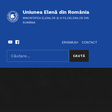
Uniunea Elenă din România
MINORITATEA ELENILOR ȘI A FILOELENILOR DIN
ROMÂNIA
Youtube
Facebook
HEADER LINKS
SOCIAL LINKS
ERASMUS+
CONTACT
Caută după:
SEARCH THE SITE