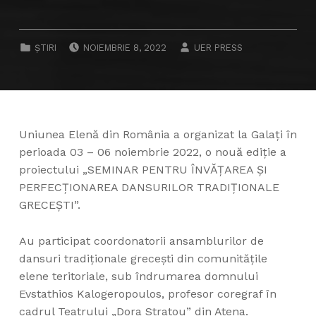
POSTED ON:
WRITTEN BY:
CATEGORIZED IN:
ȘTIRI
NOIEMBRIE 8, 2022
UER PRESS
Uniunea Elenă din România a organizat la Galaţi în
perioada 03 – 06 noiembrie 2022, o nouă ediţie a
proiectului „SEMINAR PENTRU ÎNVĂŢAREA ŞI
PERFECŢIONAREA DANSURILOR TRADIŢIONALE
GRECEŞTI”.
Au participat coordonatorii ansamblurilor de
dansuri tradiţionale greceşti din comunităţile
elene teritoriale, sub îndrumarea domnului
Evstathios Kalogeropoulos, profesor coregraf în
cadrul Teatrului „Dora Stratou” din Atena.