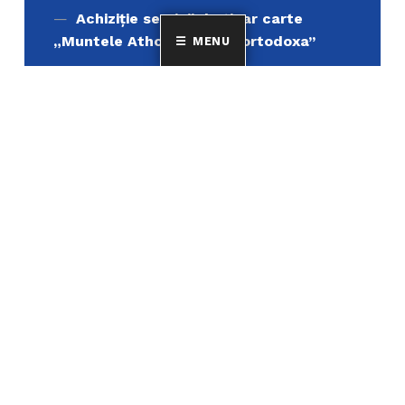
Achiziție servicii de tipar carte
„Muntele Athos si lumea ortodoxa’’
MENU
Achiziție și servicii de înlocuire
(demontare, livrare, montare și punere
în funcțiune) pentru un număr de 4
(patru) aparate de aer condiționat de
12.000 BTU
Uniunea Elenă din România
MINORITATEA ELENILOR ȘI A FILOELENILOR DIN
ROMÂNIA