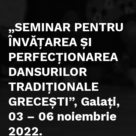
„SEMINAR PENTRU
ÎNVĂŢAREA ŞI
PERFECŢIONAREA
DANSURILOR
TRADIŢIONALE
GRECEŞTI”, Galaţi,
03 – 06 noiembrie
2022.