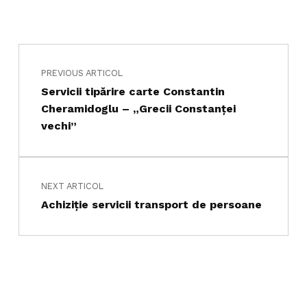
Navigare în articole
Skip back to main navigation
PREVIOUS ARTICOL
Servicii tipărire carte Constantin
Cheramidoglu – „Grecii Constanţei
vechi”
NEXT ARTICOL
Achiziţie servicii transport de persoane