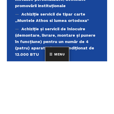
promovării instituționale
Achiziție servicii de tipar carte
„Muntele Athos si lumea ortodoxa’’
Achiziție și servicii de înlocuire
(demontare, livrare, montare și punere
în funcțiune) pentru un număr de 4
(patru) aparate de aer condiționat de
12.000 BTU
MENU
Uniunea Elenă din România
MINORITATEA ELENILOR ȘI A FILOELENILOR DIN
ROMÂNIA