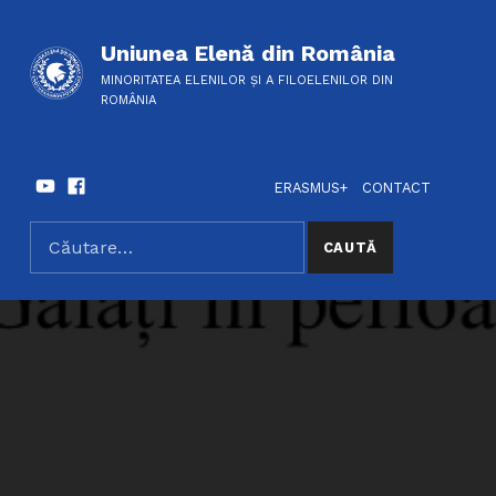
Uniunea Elenă din România
MINORITATEA ELENILOR ȘI A FILOELENILOR DIN
ROMÂNIA
Youtube
Facebook
HEADER LINKS
SOCIAL LINKS
ERASMUS+
CONTACT
Caută după:
SEARCH THE SITE