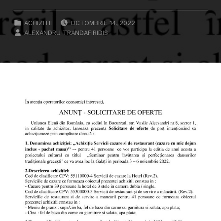
POSTED ON:
CATEGORIZED IN:
ACHIZITII
OCTOMBRIE 14, 2022
WRITTEN BY:
ALEXANDRU TRANDAFIRIDIS