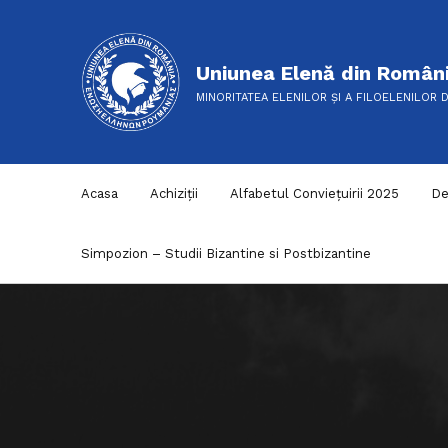
Uniunea Elenă din Român
MINORITATEA ELENILOR ȘI A FILOELENILOR 
Acasa
Achiziții
Alfabetul Conviețuirii 2025
De
Simpozion – Studii Bizantine si Postbizantine