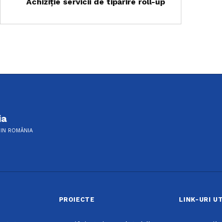
Achiziţie servicii de tipărire roll-up
ia
DIN ROMÂNIA
PROIECTE
LINK-URI U