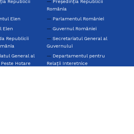
ţia Republicii
Preşedinţia Republicii
România
ntul Elen
Parlamentul României
l Elen
Guvernul României
a Republicii
Secretariatul General al
omânia
Guvernului
iatul General al
Departamentul pentru
e Peste Hotare
Relaţii Interetnice
l Mondial al
Ministerul Educaţiei şi
i – SAE
Cercetării Ştiinţifice –
Învăţământ pentru
 Mondială a
Minorităţi
rilor de Origine
Universitatea din
Bucureşti –
l Mondial al
Departamentul de Filologie
Elene
Clasică şi Neogreacă