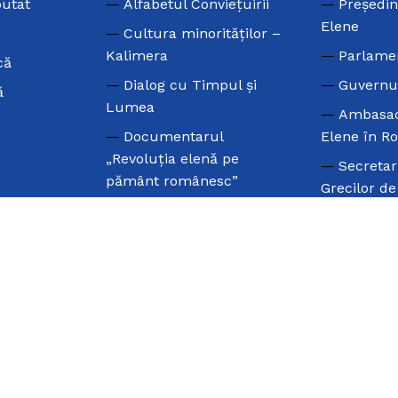
putat
Alfabetul Conviețuirii
Preşedin
Elene
Cultura minorităților –
Kalimera
Parlame
că
Dialog cu Timpul și
Guvernu
ă
Lumea
Ambasad
Documentarul
Elene în R
„Revoluția elenă pe
Secretar
pământ românesc”
Grecilor d
Erasmus +
Consiliu
Marele NU
Elenismulu
Olimpiada
Uniunea
Internațională a
Parlamenta
Elenismului
Greacă
Olimpiada Națională de
Consiliu
Limba Neogreacă
Diasporei 
Valul Grecesc