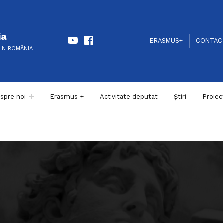
Youtube
Facebook
ia
HEADER LINKS
SOCIAL LINKS
ERASMUS+
CONTAC
DIN ROMÂNIA
spre noi
Erasmus +
Activitate deputat
Știri
Proiec