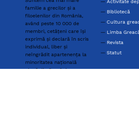
Suntem cea mai mare
Activitate de
familie a grecilor și a
Bibliotecă
filoelenilor din România,
Cultura grea
având peste 10 000 de
membri, cetățeni care își
Limba Greac
exprimă și declară în scris
Revista
individual, liber și
Statut
neîngrădit apartenența la
minoritatea națională
elenă din România.
COSTUME GRECEȘTI
Teatrul Dora Stratou
Porturi greceşti – I
Porturi greceşti – II