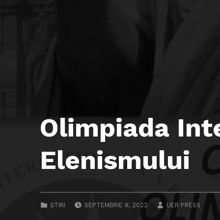
Olimpiada Int
Elenismului
POSTED ON:
WRITTEN BY:
CATEGORIZED IN:
ȘTIRI
SEPTEMBRIE 8, 2022
UER PRESS