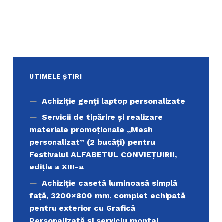
UTIMELE ȘTIRI
Achiziţie genți laptop personalizate
Servicii de tipărire şi realizare
materiale promoţionale ,,Mesh
personalizat” (2 bucăți) pentru
Festivalul ALFABETUL CONVIEŢUIRII,
ediţia a XIII-a
Achiziție casetă luminoasă simplă
față, 3200×800 mm, complet echipată
pentru exterior cu Grafică
Personalizată și serviciu montaj