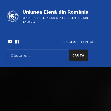
Uniunea Elenă din România
MINORITATEA ELENILOR ȘI A FILOELENILOR DIN
ROMÂNIA
Youtube
Facebook
HEADER LINKS
SOCIAL LINKS
ERASMUS+
CONTACT
Caută după:
SEARCH THE SITE