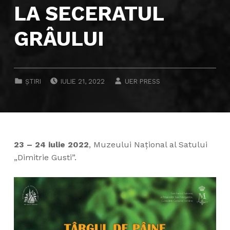
LA SECERATUL
GRÂULUI
POSTED ON:
WRITTEN BY:
CATEGORIZED IN:
ȘTIRI
IULIE 21, 2022
UER PRESS
23 – 24 iulie 2022
, Muzeului Național al Satului
„Dimitrie Gusti”.