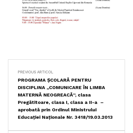
Navigare în articole
Skip back to main navigation
PREVIOUS ARTICOL
PROGRAMA ȘCOLARĂ PENTRU
DISCIPLINA ,,COMUNICARE ÎN LIMBA
MATERNĂ NEOGREACĂ”, clasa
Pregătitoare, clasa I, clasa a II-a –
aprobată prin Ordinul Ministrului
Educației Naționale Nr. 3418/19.03.2013