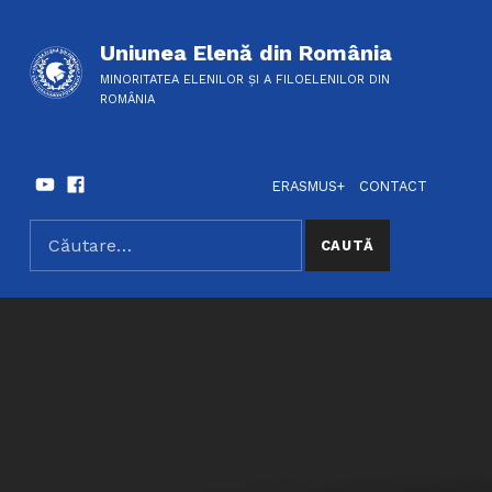
Uniunea Elenă din România
MINORITATEA ELENILOR ȘI A FILOELENILOR DIN
ROMÂNIA
Youtube
Facebook
HEADER LINKS
SOCIAL LINKS
ERASMUS+
CONTACT
Caută după:
SEARCH THE SITE