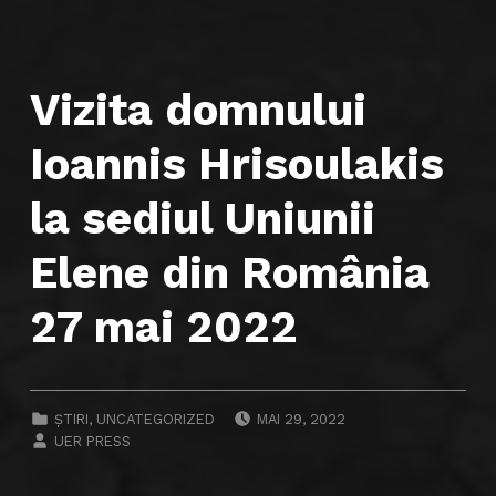
Vizita domnului
Ioannis Hrisoulakis
la sediul Uniunii
Elene din România
27 mai 2022
POSTED ON:
CATEGORIZED IN:
ȘTIRI
,
UNCATEGORIZED
MAI 29, 2022
WRITTEN BY:
UER PRESS