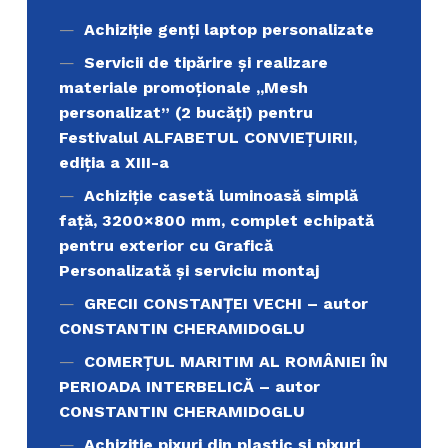
Achiziţie genți laptop personalizate
Servicii de tipărire şi realizare
materiale promoţionale ,,Mesh
personalizat” (2 bucăți) pentru
Festivalul ALFABETUL CONVIEŢUIRII,
ediţia a XIII-a
Achiziție casetă luminoasă simplă
față, 3200×800 mm, complet echipată
pentru exterior cu Grafică
Personalizată și serviciu montaj
GRECII CONSTANȚEI VECHI – autor
CONSTANTIN CHERAMIDOGLU
COMERŢUL MARITIM AL ROMÂNIEI ÎN
PERIOADA INTERBELICĂ – autor
CONSTANTIN CHERAMIDOGLU
Achiziţie pixuri din plastic și pixuri