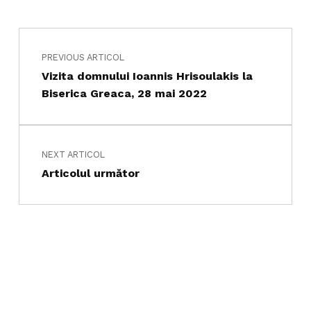
Navigare în articole
Skip back to main navigation
PREVIOUS ARTICOL
Vizita domnului Ioannis Hrisoulakis la
Biserica Greaca, 28 mai 2022
NEXT ARTICOL
Articolul următor