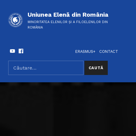
Uniunea Elenă din România
MINORITATEA ELENILOR ȘI A FILOELENILOR DIN
ROMÂNIA
Youtube
Facebook
HEADER LINKS
SOCIAL LINKS
ERASMUS+
CONTACT
Caută după:
SEARCH THE SITE