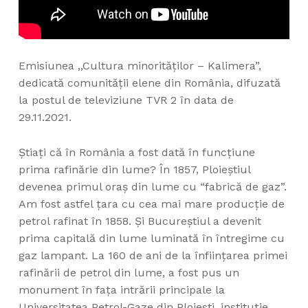
Emisiunea ,,Cultura minorităților – Kalimera”,
dedicată comunității elene din România, difuzată
la postul de televiziune TVR 2 în data de
29.11.2021.
Știați că în România a fost dată în funcțiune
prima rafinărie din lume? În 1857, Ploieştiul
devenea primul oraş din lume cu “fabrică de gaz”.
Am fost astfel țara cu cea mai mare producție de
petrol rafinat în 1858. Și Bucureștiul a devenit
prima capitală din lume luminată în întregime cu
gaz lampant. La 160 de ani de la înfiinţarea primei
rafinării de petrol din lume, a fost pus un
monument în fața intrării principale la
Universitatea Petrol-Gaze din Ploiesti, instituție