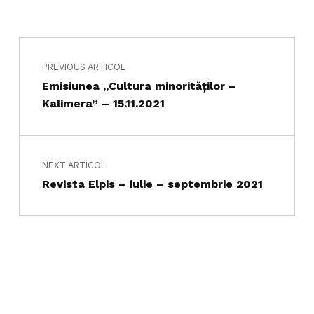
Navigare în articole
Skip back to main navigation
PREVIOUS ARTICOL
Emisiunea ,,Cultura minorităților –
Kalimera” – 15.11.2021
NEXT ARTICOL
Revista Elpis – iulie – septembrie 2021