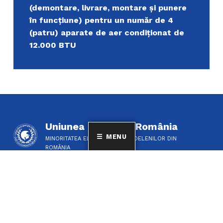
(demontare, livrare, montare și punere
în funcțiune) pentru un număr de 4
(patru) aparate de aer condiționat de
12.000 BTU
Uniunea Elenă din România
MENU
MINORITATEA ELENILOR ȘI A FILOELENILOR DIN
ROMÂNIA
CINE SUNTEM?
DESPRE NOI