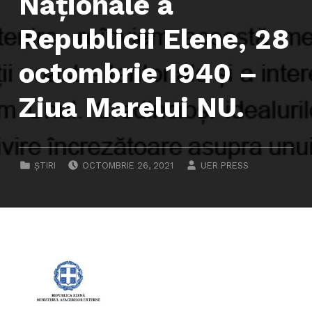
Naţionale a
Republicii Elene, 28
octombrie 1940 –
Ziua Marelui NU.
POSTED ON:
WRITTEN BY:
CATEGORIZED IN:
ȘTIRI
OCTOMBRIE 26, 2021
UER PRESS