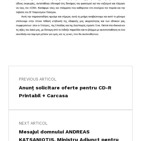
Navigare în articole
Skip back to main navigation
PREVIOUS ARTICOL
Anunț solicitare oferte pentru CD-R
Printabil + Carcasa
NEXT ARTICOL
Mesajul domnului ANDREAS
KATSANIOTIS, Ministru Adjunct pentru