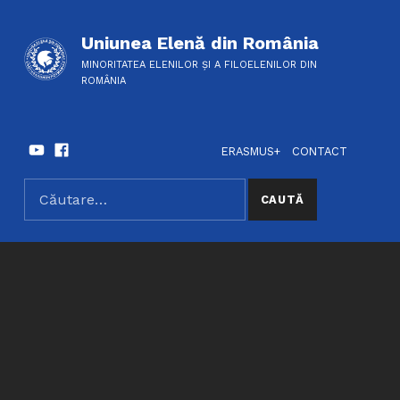
Uniunea Elenă din România
MINORITATEA ELENILOR ȘI A FILOELENILOR DIN
ROMÂNIA
Youtube
Facebook
HEADER LINKS
SOCIAL LINKS
ERASMUS+
CONTACT
Caută după:
SEARCH THE SITE