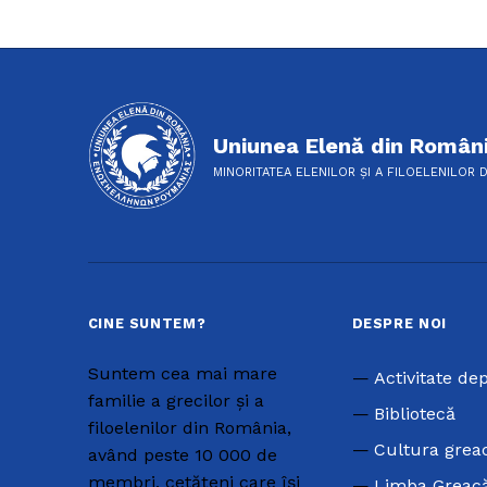
Uniunea Elenă din Român
MINORITATEA ELENILOR ȘI A FILOELENILOR 
CINE SUNTEM?
DESPRE NOI
Suntem cea mai mare
Activitate de
familie a grecilor și a
Bibliotecă
filoelenilor din România,
Cultura grea
având peste 10 000 de
membri, cetățeni care își
Limba Greac