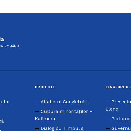
ia
DIN ROMÂNIA
PROIECTE
LINK-URI U
putat
Alfabetul Conviețuirii
Preşedin
Elene
Cultura minorităților –
Kalimera
Parlame
că
Dialog cu Timpul și
Guvernu
ă