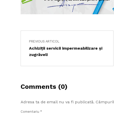
Navigare în articole
Skip back to main navigation
PREVIOUS ARTICOL
Achiziții servicii impermeabilizare și
zugrăveli
Comments (0)
Adresa ta de email nu va fi publicată.
Câmpuril
Comentariu
*