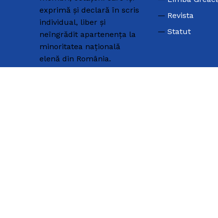
exprimă și declară în scris
Revista
individual, liber și
Statut
neîngrădit apartenența la
minoritatea națională
elenă din România.
COSTUME GRECEȘTI
Teatrul Dora Stratou
Porturi greceşti – I
Porturi greceşti – II
Uniunea Elenă din
România
CUI: 4400751