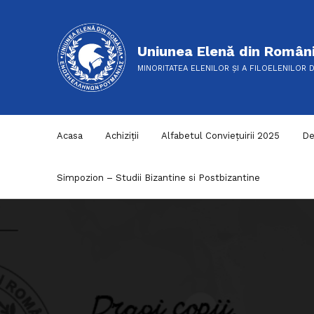
Uniunea Elenă din Român
MINORITATEA ELENILOR ȘI A FILOELENILOR 
Acasa
Achiziții
Alfabetul Conviețuirii 2025
De
Simpozion – Studii Bizantine si Postbizantine