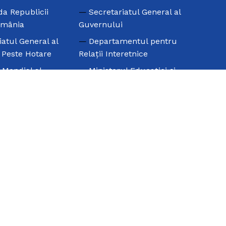
a Republicii
Secretariatul General al
omânia
Guvernului
iatul General al
Departamentul pentru
e Peste Hotare
Relaţii Interetnice
l Mondial al
Ministerul Educaţiei şi
i – SAE
Cercetării Ştiinţifice –
Învăţământ pentru
 Mondială a
Minorităţi
rilor de Origine
Universitatea din
Bucureşti –
l Mondial al
Departamentul de Filologie
Elene
Clasică şi Neogreacă
Camera de Comerţ şi
Industrie Eleno-Română
Biserica Greacă din
Bucureşti