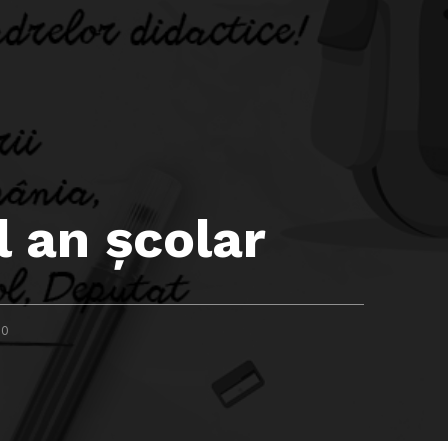
l an şcolar
COMMENTS:
0