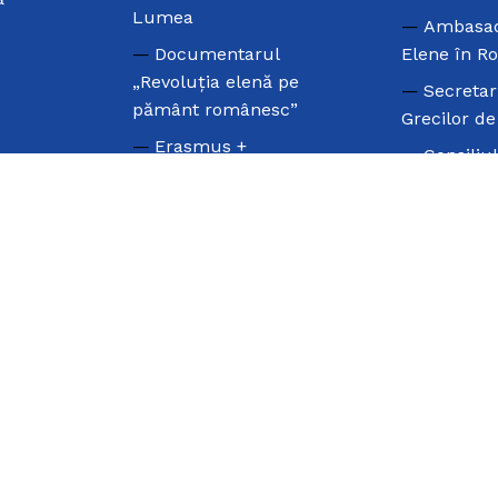
Lumea
Ambasad
Documentarul
Elene în R
„Revoluția elenă pe
Secretar
pământ românesc”
Grecilor d
Erasmus +
Consiliu
Marele NU
Elenismulu
Olimpiada
Uniunea
Internațională a
Parlamenta
Elenismului
Greacă
Olimpiada Națională de
Consiliu
Limba Neogreacă
Diasporei 
Valul Grecesc
Ziua Limbii Elene
Ziua Națională a Greciei