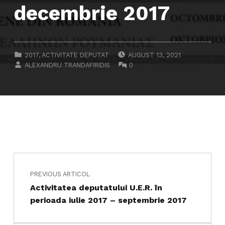
decembrie 2017
POSTED ON:
CATEGORIZED IN:
2017
,
ACTIVITATE DEPUTAT
AUGUST 13, 2021
WRITTEN BY:
COMMENTS:
ALEXANDRU TRANDAFIRIDIS
0
Navigare în articole
Skip back to main navigation
PREVIOUS ARTICOL
Activitatea deputatului U.E.R. în
perioada iulie 2017 – septembrie 2017