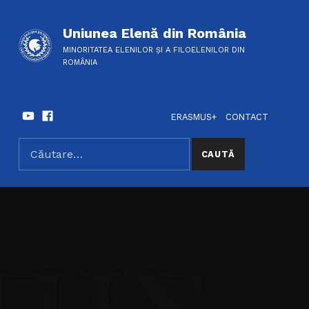
Uniunea Elenă din România
MINORITATEA ELENILOR ȘI A FILOELENILOR DIN
ROMÂNIA
Youtube
Facebook
HEADER LINKS
SOCIAL LINKS
ERASMUS+
CONTACT
Caută după:
SEARCH THE SITE