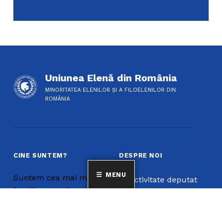
Uniunea Elenă din România
MINORITATEA ELENILOR ȘI A FILOELENILOR DIN
ROMÂNIA
CINE SUNTEM?
DESPRE NOI
MENU
Suntem cea mai mare
Activitate deputat
familie a grecilor și a
Bibliotecă
filoelenilor din
Cultura greacă
România, având peste