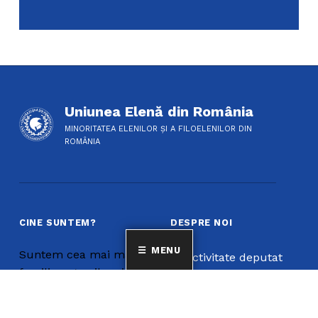
Uniunea Elenă din România
MINORITATEA ELENILOR ȘI A FILOELENILOR DIN
ROMÂNIA
CINE SUNTEM?
DESPRE NOI
MENU
Suntem cea mai mare
Activitate deputat
familie a grecilor și a
Bibliotecă
filoelenilor din
Cultura greacă
România, având peste