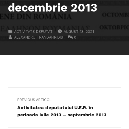
decembrie 2013
POSTED ON:
CATEGORIZED IN:
ACTIVITATE DEPUTAT
AUGUST 13, 2021
WRITTEN BY:
COMMENTS:
ALEXANDRU TRANDAFIRIDIS
0
Navigare în articole
Skip back to main navigation
PREVIOUS ARTICOL
Activitatea deputatului U.E.R. în
perioada iulie 2013 – septembrie 2013