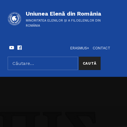
Uniunea Elenă din România
MINORITATEA ELENILOR ȘI A FILOELENILOR DIN
ROMÂNIA
Youtube
Facebook
HEADER LINKS
SOCIAL LINKS
ERASMUS+
CONTACT
Caută după:
SEARCH THE SITE