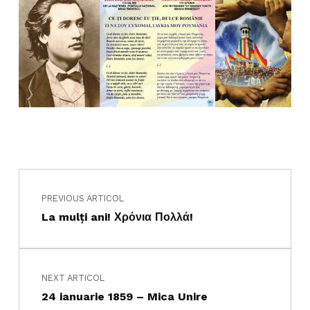
Navigare în articole
Skip back to main navigation
PREVIOUS ARTICOL
La mulţi ani! Χρόνια Πολλά!
NEXT ARTICOL
24 ianuarie 1859 – Mica Unire