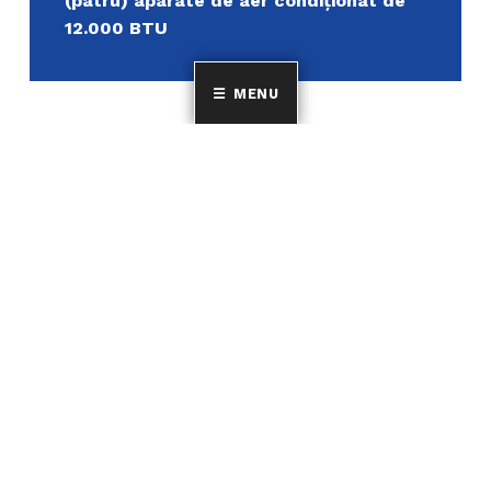
(patru) aparate de aer condiționat de
12.000 BTU
MENU
Uniunea Elenă din România
MINORITATEA ELENILOR ȘI A FILOELENILOR DIN
ROMÂNIA
CINE SUNTEM?
DESPRE NOI
Suntem cea mai mare
Activitate deputat
familie a grecilor și a
Bibliotecă
filoelenilor din