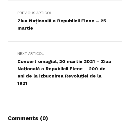
Navigare în articole
Skip back to main navigation
PREVIOUS ARTICOL
Ziua Naţională a Republicii Elene – 25
martie
NEXT ARTICOL
Concert omagial, 20 martie 2021 – Ziua
Naţională a Republicii Elene – 200 de
ani de la izbucnirea Revoluţiei de la
1821
Comments (0)