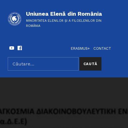
Uniunea Elenă din România
MINORITATEA ELENILOR ȘI A FILOELENILOR DIN
ROMÂNIA
Youtube
Facebook
HEADER LINKS
SOCIAL LINKS
ERASMUS+
CONTACT
Caută după:
SEARCH THE SITE