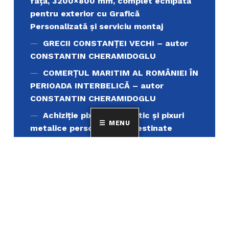
față, 3200×800 mm, complet echipată
pentru exterior cu Grafică
Personalizată și serviciu montaj
GRECII CONSTANȚEI VECHI – autor
CONSTANTIN CHERAMIDOGLU
COMERŢUL MARITIM AL ROMÂNIEI ÎN
PERIOADA INTERBELICĂ – autor
CONSTANTIN CHERAMIDOGLU
Achiziţie pixuri din plastic și pixuri
MENU
metalice personalizate, destinate
promovării instituționale
Achiziție servicii de tipar carte
„Muntele Athos si lumea ortodoxa’’
Achiziție și servicii de înlocuire
(demontare, livrare, montare și punere
în funcțiune) pentru un număr de 4
(patru) aparate de aer condiționat de