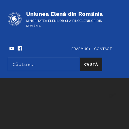
Uniunea Elenă din România
MINORITATEA ELENILOR ȘI A FILOELENILOR DIN
ROMÂNIA
Youtube
Facebook
HEADER LINKS
SOCIAL LINKS
ERASMUS+
CONTACT
Caută după:
SEARCH THE SITE