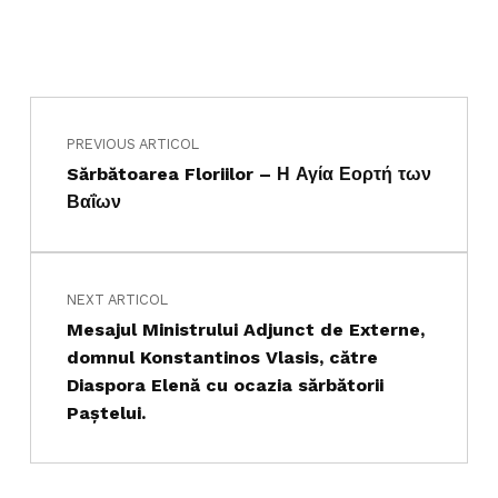
Navigare în articole
Skip back to main navigation
PREVIOUS ARTICOL
Sărbătoarea Floriilor – Η Αγία Εορτή των
Βαΐων
NEXT ARTICOL
Mesajul Ministrului Adjunct de Externe,
domnul Konstantinos Vlasis, către
Diaspora Elenă cu ocazia sărbătorii
Paștelui.