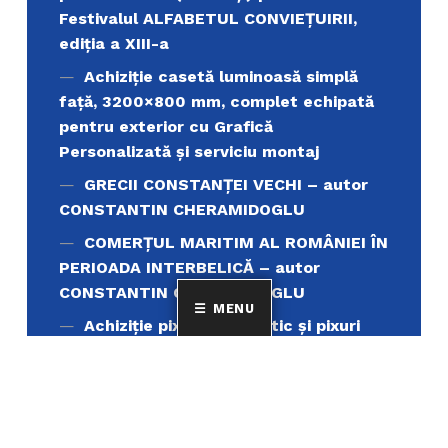
Festivalul ALFABETUL CONVIEŢUIRII,
ediţia a XIII-a
Achiziție casetă luminoasă simplă
față, 3200×800 mm, complet echipată
pentru exterior cu Grafică
Personalizată și serviciu montaj
GRECII CONSTANȚEI VECHI – autor
CONSTANTIN CHERAMIDOGLU
COMERŢUL MARITIM AL ROMÂNIEI ÎN
PERIOADA INTERBELICĂ – autor
CONSTANTIN CHERAMIDOGLU
MENU
Achiziţie pixuri din plastic și pixuri
metalice personalizate, destinate
promovării instituționale
Achiziție servicii de tipar carte
„Muntele Athos si lumea ortodoxa’’