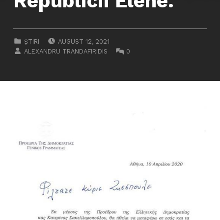
Republicii Elene.
POSTED ON:
CATEGORIZED IN:
ȘTIRI
AUGUST 12, 2021
WRITTEN BY:
COMMENTS:
ALEXANDRU TRANDAFIRIDIS
0